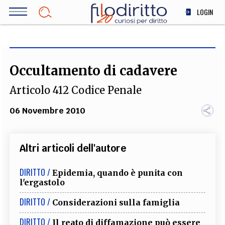
Salta
LOGIN
al
contenuto
DIRITTO
principale
ECONOMIA
SOCIETÀ
Occultamento di cadavere
MEDICINA
Articolo 412 Codice Penale
SCIENZA
STORIA E FILOSOFIA
06 Novembre 2010
INNOVAZIONE
ALTRO
Altri articoli dell'autore
DIRITTO /
Epidemia, quando è punita con
TEAM
l'ergastolo
FILODIRITTO
REDAZIONE
COMITATO SCIENTIFICO
AUTORI
CURATORI
DIRITTO /
Considerazioni sulla famiglia
FOTOGRAFI
PARTNER
COLLABORA CON NOI
DIRITTO /
Il reato di diffamazione può essere