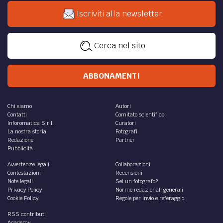
Iscriviti alla newsletter
Cerca nel sito
ABBONAMENTI
Chi siamo
Autori
Contatti
Comitato scientifico
Inforomatica S.r.l.
Curatori
La nostra storia
Fotografi
Redazione
Partner
Pubblicità
Avvertenze legali
Collaborazioni
Contestazioni
Recensioni
Note legali
Sei un fotografo?
Privacy Policy
Norme redazionali generali
Cookie Policy
Regole per invio e referaggio
RSS contributi
Academy