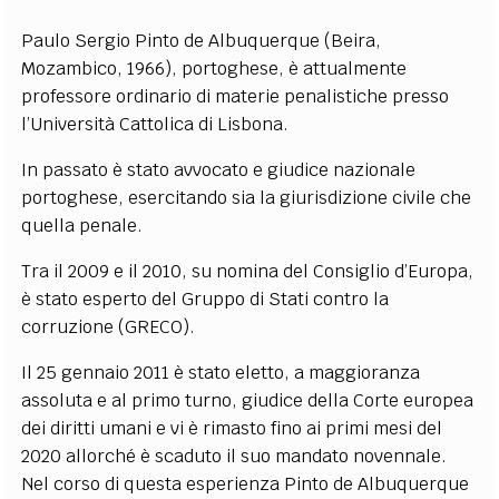
EXTRA
Paulo Sergio Pinto de Albuquerque (Beira,
CODICI
RUBRICHE
LIBRI
PROCEEDINGS
PUBBLICITÀ
CONTATTI
Mozambico, 1966), portoghese, è attualmente
professore ordinario di materie penalistiche presso
l’Università Cattolica di Lisbona.
SOCIAL MEDIA
In passato è stato avvocato e giudice nazionale
portoghese, esercitando sia la giurisdizione civile che
quella penale.
Tra il 2009 e il 2010, su nomina del Consiglio d’Europa,
è stato esperto del Gruppo di Stati contro la
corruzione (GRECO).
Il 25 gennaio 2011 è stato eletto, a maggioranza
assoluta e al primo turno, giudice della Corte europea
dei diritti umani e vi è rimasto fino ai primi mesi del
2020 allorché è scaduto il suo mandato novennale.
Nel corso di questa esperienza Pinto de Albuquerque