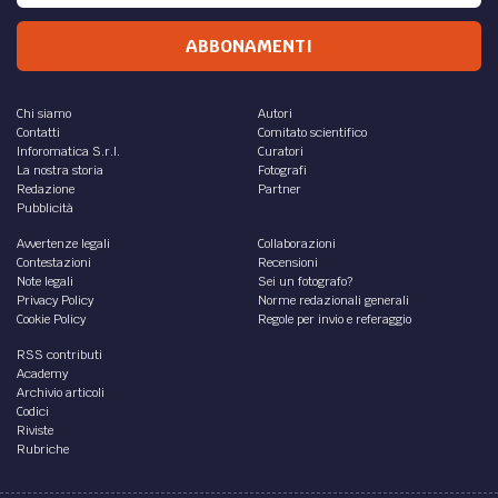
ABBONAMENTI
Chi siamo
Autori
Contatti
Comitato scientifico
Inforomatica S.r.l.
Curatori
La nostra storia
Fotografi
Redazione
Partner
Pubblicità
Avvertenze legali
Collaborazioni
Contestazioni
Recensioni
Note legali
Sei un fotografo?
Privacy Policy
Norme redazionali generali
Cookie Policy
Regole per invio e referaggio
RSS contributi
Academy
Archivio articoli
Codici
Riviste
Rubriche