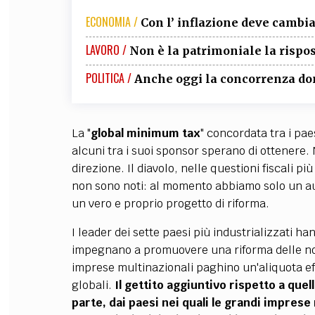
ECONOMIA /
Con l’ inflazione deve cambia
LAVORO /
Non è la patrimoniale la rispos
POLITICA /
Anche oggi la concorrenza d
La "
global minimum tax
" concordata tra i pae
alcuni tra i suoi sponsor sperano di ottenere.
direzione. Il diavolo, nelle questioni fiscali più
non sono noti: al momento abbiamo solo un a
un vero e proprio progetto di riforma.
I leader dei sette paesi più industrializzati h
impegnano a promuovere una riforma delle nor
imprese multinazionali paghino un'aliquota effe
globali.
Il gettito aggiuntivo rispetto a que
parte, dai paesi nei quali le grandi imprese 