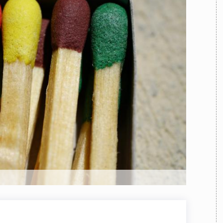
TEAM
AZIONE
COMITATO SCIENTIFICO
AUTORI
CURATORI
FOTOGRAFI
PARTNER
C
EXTRA
CODICI
RUBRICHE
LIBRI
PROCEEDINGS
PUBBLICITÀ
CONTATTI
SOCIAL MEDIA