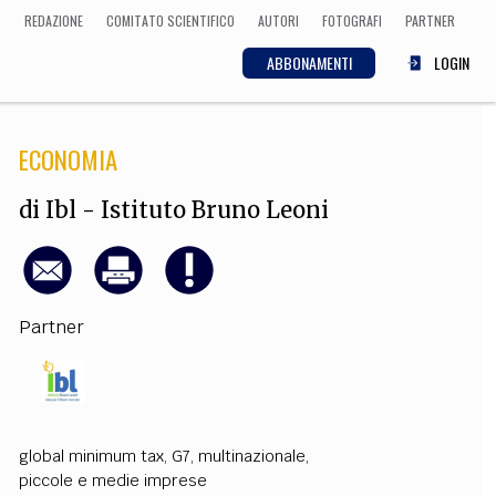
REDAZIONE
COMITATO SCIENTIFICO
AUTORI
FOTOGRAFI
PARTNER
ABBONAMENTI
LOGIN
ECONOMIA
SCIENZA
ECONOMIA
Matematica, Fisica,
di
Ibl - Istituto Bruno Leoni
Biologia, Cifrematica,
Medicina
Partner
CULTURA
 Cinema, Musica,
Letteratura
global minimum tax
,
G7
,
multinazionale
,
piccole e medie imprese