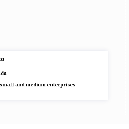
to
nda
f small and medium enterprises