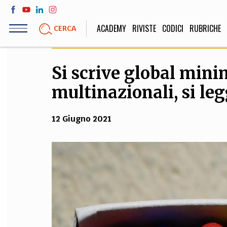
Salta
al
ACADEMY
RIVISTE
CODICI
RUBRICHE
CERCA
contenuto
principale
Si scrive global min
LIFE STYLE
SOCIETÀ
multinazionali, si leg
Sport, Cucina, Viaggi,
Politica, Attua
Moda
Educazione, Lavor
12 Giugno 2021
STORIA E FILO
Scienze stori
umanistiche, Re