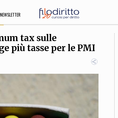
NEWSLETTER
imum tax sulle
DIRITTO
ge più tasse per le PMI
lità,
o, Esteri
SOFIA
INNOVAZIONE
che,
Scienze informatiche,
Arte,
ligione
Architettura, Ingegneria