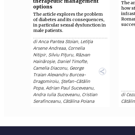
therapeutic management
The ar
options
how st
infras
The article explores the problem
Roman
of diabetes and its consequences,
succes
in particular sexual dysfunction in
male patients.
di
Anca Pantea Stoian
,
Letiția
Arsene Andreaa
,
Cornelia
Nitipir
,
Silviu Pițuru
,
Răzvan
Hainăroșie
,
Daniel Timofte
,
Camelia Diaconu
,
George
Traian Alexandru Burcea-
Dragomiroiu
,
Ștefan-Cătălin
Popa
,
Adrian Paul Suceveanu
,
Andra Iulia Suceveanu
,
Cristian
di
Cez
Serafinceanu
,
Cătălina Poiana
Cătăli