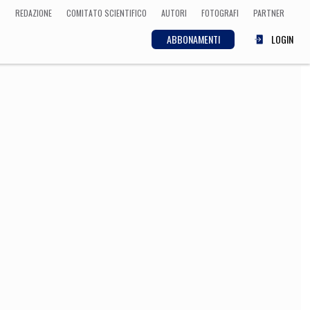
REDAZIONE
COMITATO SCIENTIFICO
AUTORI
FOTOGRAFI
PARTNER
ABBONAMENTI
LOGIN
SCIENZA
ECONOMIA
Matematica, Fisica,
Biologia, Cifrematica,
Medicina
CULTURA
 Cinema, Musica,
Letteratura