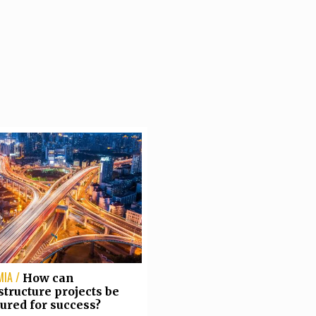
TEAM
AZIONE
COMITATO SCIENTIFICO
AUTORI
CURATORI
FOTOGRAFI
PARTNER
C
EXTRA
CODICI
RUBRICHE
LIBRI
PROCEEDINGS
PUBBLICITÀ
CONTATTI
SOCIAL MEDIA
IA /
How can
structure projects be
red for success?