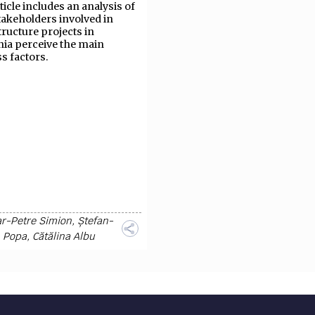
ticle includes an analysis of
akeholders involved in
tructure projects in
ia perceive the main
s factors.
ar-Petre Simion
,
Ștefan-
n Popa
,
Cătălina Albu