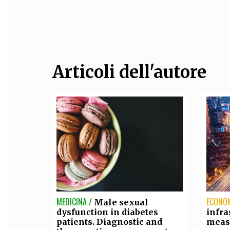
FILODIRITTO
RED
Articoli dell'autore
MEDICINA /
ECONOM
Male sexual
dysfunction in diabetes
infra
patients. Diagnostic and
measu