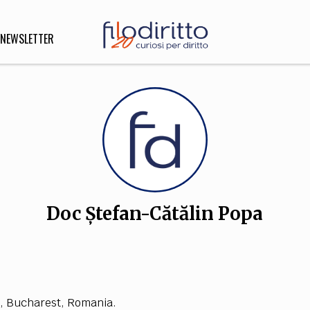
NEWSLETTER
DIRITTO
lità,
o, Esteri
Doc Ștefan-Cătălin Popa
SOFIA
INNOVAZIONE
che,
Scienze informatiche,
Arte,
ligione
Architettura, Ingegneria
s,
B
u
c
h
a
r
est,
R
o
m
a
n
ia.