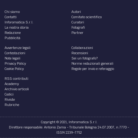
Chi siamo
Autori
Contatti
Comitato scientifico
Inforomatica S.r.l.
Curatori
La nostra storia
Fotografi
Redazione
Partner
Pubblicità
Avvertenze legali
Collaborazioni
Contestazioni
Recensioni
Note legali
Sei un fotografo?
Privacy Policy
Norme redazionali generali
Cookie Policy
Regole per invio e referaggio
RSS contributi
Academy
Archivio articoli
Codici
Riviste
Rubriche
Copyright © 2021, Inforomatica S.r.l.
Direttore responsabile: Antonio Zama - Tribunale Bologna 24.07.2007, n.7770 -
ISSN 2239-7752