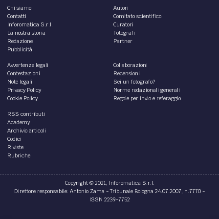
Chi siamo
Autori
Contatti
Comitato scientifico
Inforomatica S.r.l.
Curatori
La nostra storia
Fotografi
Redazione
Partner
Pubblicità
Avvertenze legali
Collaborazioni
Contestazioni
Recensioni
Note legali
Sei un fotografo?
Privacy Policy
Norme redazionali generali
Cookie Policy
Regole per invio e referaggio
RSS contributi
Academy
Archivio articoli
Codici
Riviste
Rubriche
Copyright © 2021, Inforomatica S.r.l.
Direttore responsabile: Antonio Zama - Tribunale Bologna 24.07.2007, n.7770 -
ISSN 2239-7752