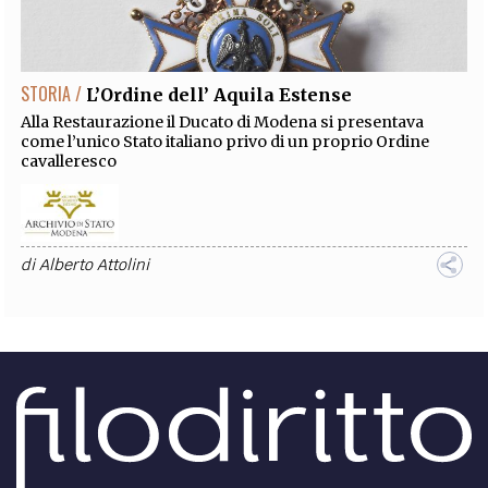
EXTRA
CODICI
RUBRICHE
LIBRI
PROCEEDINGS
PUBBLICITÀ
CONTATTI
STORIA /
L’Ordine dell’ Aquila Estense
SOCIAL MEDIA
Alla Restaurazione il Ducato di Modena si presentava
come l’unico Stato italiano privo di un proprio Ordine
cavalleresco
di
Alberto Attolini