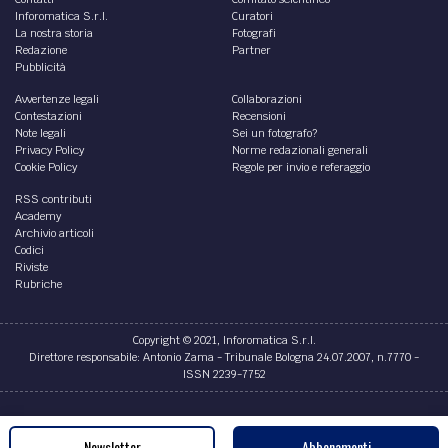
Inforomatica S.r.l.
Curatori
La nostra storia
Fotografi
Redazione
Partner
Pubblicità
Avvertenze legali
Collaborazioni
Contestazioni
Recensioni
Note legali
Sei un fotografo?
Privacy Policy
Norme redazionali generali
Cookie Policy
Regole per invio e referaggio
RSS contributi
Academy
Archivio articoli
Codici
Riviste
Rubriche
Copyright © 2021, Inforomatica S.r.l.
Direttore responsabile: Antonio Zama - Tribunale Bologna 24.07.2007, n.7770 -
ISSN 2239-7752
Credits
Newsletter
Abbonamenti