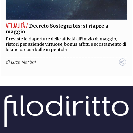
EXTRA
CODICI
RUBRICHE
LIBRI
PROCEEDINGS
PUBBLICITÀ
CONTATTI
ATTUALITÀ /
Decreto Sostegni bis: si riapre a
maggio
SOCIAL MEDIA
Previste le riaperture delle attività all’inizio di maggio,
ristori per aziende virtuose, bonus affitti e scostamento di
bilancio: cosa bolle in pentola
di
Luca Martini