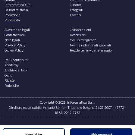
Inforomatica S.r.l.
Curatori
La nostra storia
Fotografi
Redazione
Partner
Pubblicità
Avvertenze legali
Collaborazioni
Contestazioni
Recensioni
Note legali
Sei un fotografo?
Privacy Policy
Norme redazionali generali
Cookie Policy
Regole per invio e referaggio
RSS contributi
Academy
Archivio articoli
Codici
Riviste
Rubriche
Copyright © 2021, Inforomatica S.r.l.
Direttore responsabile: Antonio Zama - Tribunale Bologna 24.07.2007, n.7770 -
ISSN 2239-7752
Credits
Newsletter
Abbonamenti