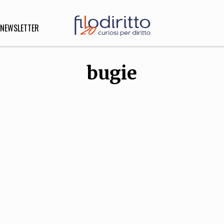
NEWSLETTER
bugie
DIRITTO
lità,
o, Esteri
SOFIA
INNOVAZIONE
che,
Scienze informatiche,
Arte,
ligione
Architettura, Ingegneria