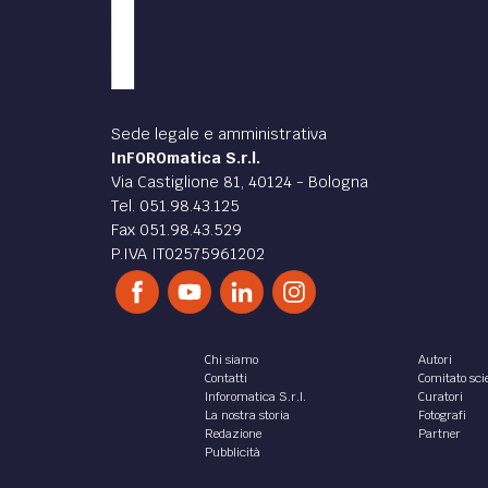
Sede legale e amministrativa
InFOROmatica S.r.l.
Via Castiglione 81, 40124 - Bologna
Tel. 051.98.43.125
Fax 051.98.43.529
P.IVA IT02575961202
Chi siamo
Autori
Contatti
Comitato scie
Inforomatica S.r.l.
Curatori
La nostra storia
Fotografi
Redazione
Partner
Pubblicità