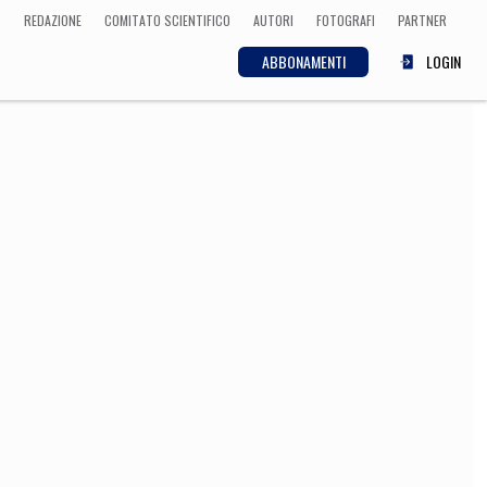
REDAZIONE
COMITATO SCIENTIFICO
AUTORI
FOTOGRAFI
PARTNER
ABBONAMENTI
LOGIN
SCIENZA
ECONOMIA
Matematica, Fisica,
Biologia, Cifrematica,
Medicina
CULTURA
 Cinema, Musica,
Letteratura