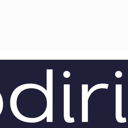
TEAM
AZIONE
COMITATO SCIENTIFICO
AUTORI
CURATORI
FOTOGRAFI
PARTNER
C
EXTRA
CODICI
RUBRICHE
LIBRI
PROCEEDINGS
PUBBLICITÀ
CONTATTI
SOCIAL MEDIA