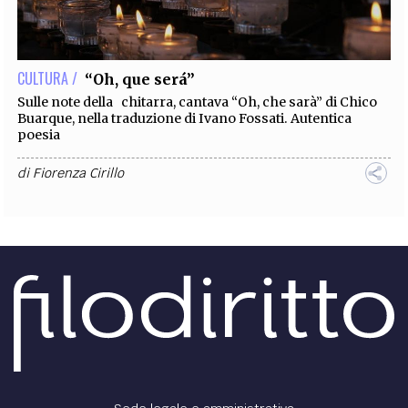
EXTRA
CODICI
RUBRICHE
LIBRI
PROCEEDINGS
PUBBLICITÀ
CONTATTI
CULTURA /
“Oh, que será”
SOCIAL MEDIA
Sulle note della chitarra, cantava “Oh, che sarà” di Chico
Buarque, nella traduzione di Ivano Fossati. Autentica
poesia
di
Fiorenza Cirillo