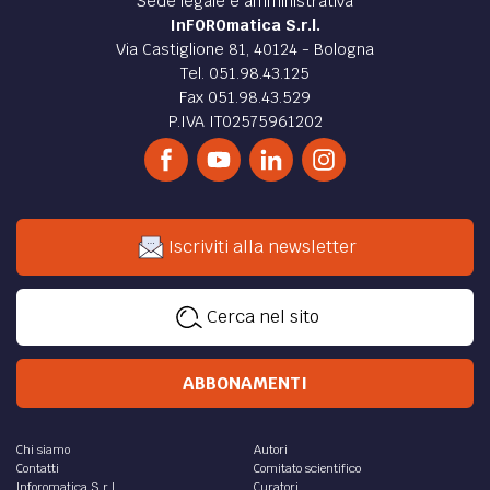
Sede legale e amministrativa
InFOROmatica S.r.l.
Via Castiglione 81, 40124 - Bologna
Tel. 051.98.43.125
Fax 051.98.43.529
P.IVA IT02575961202
Iscriviti alla newsletter
Cerca nel sito
ABBONAMENTI
Chi siamo
Autori
Contatti
Comitato scientifico
Inforomatica S.r.l.
Curatori