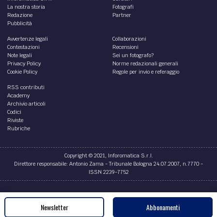
La nostra storia
Fotografi
Redazione
Partner
Pubblicità
Avvertenze legali
Collaborazioni
Contestazioni
Recensioni
Note legali
Sei un fotografo?
Privacy Policy
Norme redazionali generali
Cookie Policy
Regole per invio e referaggio
RSS contributi
Academy
Archivio articoli
Codici
Riviste
Rubriche
Copyright © 2021, Inforomatica S.r.l.
Direttore responsabile: Antonio Zama - Tribunale Bologna 24.07.2007, n.7770 -
ISSN 2239-7752
Credits
Newsletter
Abbonamenti