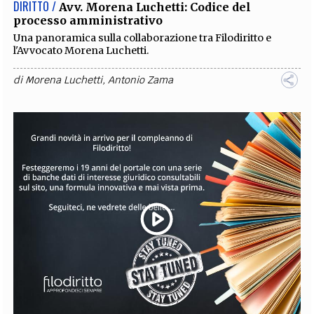
DIRITTO /
Avv. Morena Luchetti: Codice del
EXTRA
processo amministrativo
Una panoramica sulla collaborazione tra Filodiritto e
CODICI
RUBRICHE
LIBRI
PROCEEDINGS
PUBBLICITÀ
CONTATTI
l'Avvocato Morena Luchetti.
SOCIAL MEDIA
di
Morena Luchetti
,
Antonio Zama