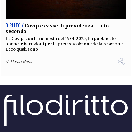
EXTRA
CODICI
RUBRICHE
LIBRI
PROCEEDINGS
PUBBLICITÀ
CONTATTI
DIRITTO /
Covip e casse di previdenza – atto
secondo
SOCIAL MEDIA
La Covip, con la richiesta del 14.01.2025, ha pubblicato
anche le istruzioni per la predisposizione della relazione.
Ecco quali sono
di
Paolo Rosa