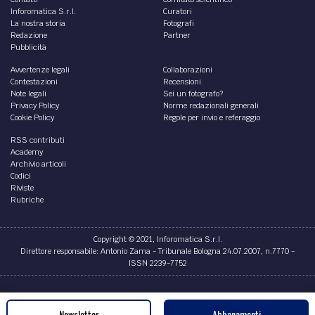
Inforomatica S.r.l.
Curatori
La nostra storia
Fotografi
Redazione
Partner
Pubblicità
Avvertenze legali
Collaborazioni
Contestazioni
Recensioni
Note legali
Sei un fotografo?
Privacy Policy
Norme redazionali generali
Cookie Policy
Regole per invio e referaggio
RSS contributi
Academy
Archivio articoli
Codici
Riviste
Rubriche
Copyright © 2021, Inforomatica S.r.l.
Direttore responsabile: Antonio Zama - Tribunale Bologna 24.07.2007, n.7770 -
ISSN 2239-7752
Credits
Newsletter
Abbonamenti