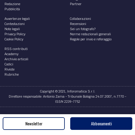
Redazione
Partner
Pubblicità
Avvertenze legali
Collaborazioni
Contestazioni
Recensioni
Note legali
Sei un fotografo?
Privacy Policy
Norme redazionali generali
Cookie Policy
Regole per invio e referaggio
RSS contributi
Academy
Archivio articoli
Codici
Riviste
Rubriche
Copyright © 2021, Inforomatica S.r.l.
Direttore responsabile: Antonio Zama - Tribunale Bologna 24.07.2007, n.7770 -
ISSN 2239-7752
Credits
Newsletter
Abbonamenti