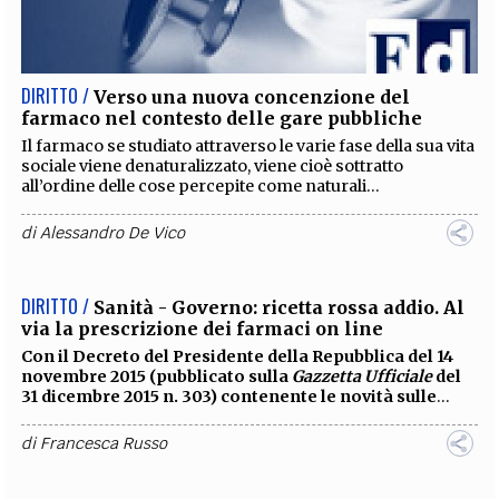
EXTRA
CODICI
RUBRICHE
LIBRI
PROCEEDINGS
PUBBLICITÀ
CONTATTI
DIRITTO /
Verso una nuova concenzione del
farmaco nel contesto delle gare pubbliche
SOCIAL MEDIA
Il farmaco se studiato attraverso le varie fase della sua vita
sociale viene denaturalizzato, viene cioè sottratto
all’ordine delle cose percepite come naturali...
di
Alessandro De Vico
DIRITTO /
Sanità - Governo: ricetta rossa addio. Al
via la prescrizione dei farmaci on line
Con il D
ecreto del Presidente della Repubblica del 14
novembre 2015 (pubblicato sulla
Gazzetta Ufficiale
del
31 dicembre 2015 n. 303) contenente le novità sulle
...
di
Francesca Russo