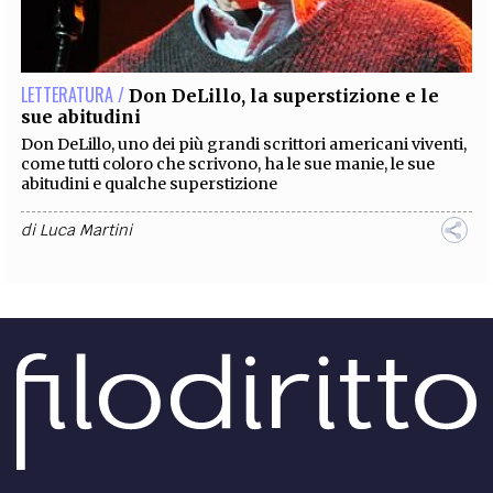
EXTRA
CODICI
RUBRICHE
LIBRI
PROCEEDINGS
PUBBLICITÀ
CONTATTI
LETTERATURA /
Don DeLillo, la superstizione e le
sue abitudini
SOCIAL MEDIA
Don DeLillo, uno dei più grandi scrittori americani viventi,
come tutti coloro che scrivono, ha le sue manie, le sue
abitudini e qualche superstizione
di
Luca Martini