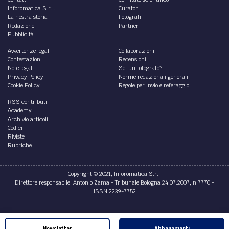
Inforomatica S.r.l.
Curatori
La nostra storia
Fotografi
Redazione
Partner
Pubblicità
Avvertenze legali
Collaborazioni
Contestazioni
Recensioni
Note legali
Sei un fotografo?
Privacy Policy
Norme redazionali generali
Cookie Policy
Regole per invio e referaggio
RSS contributi
Academy
Archivio articoli
Codici
Riviste
Rubriche
Copyright © 2021, Inforomatica S.r.l.
Direttore responsabile: Antonio Zama - Tribunale Bologna 24.07.2007, n.7770 -
ISSN 2239-7752
Credits
Newsletter
Abbonamenti