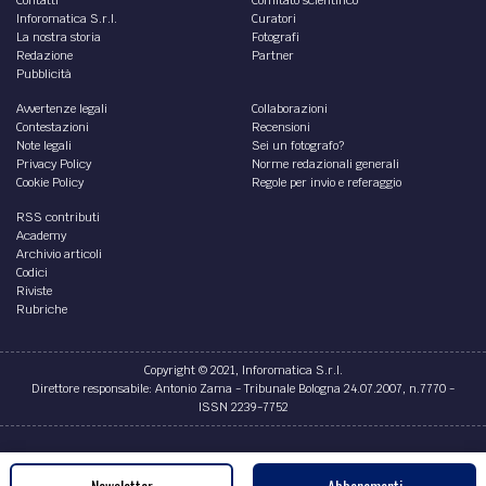
Inforomatica S.r.l.
Curatori
La nostra storia
Fotografi
Redazione
Partner
Pubblicità
Avvertenze legali
Collaborazioni
Contestazioni
Recensioni
Note legali
Sei un fotografo?
Privacy Policy
Norme redazionali generali
Cookie Policy
Regole per invio e referaggio
RSS contributi
Academy
Archivio articoli
Codici
Riviste
Rubriche
Copyright © 2021, Inforomatica S.r.l.
Direttore responsabile: Antonio Zama - Tribunale Bologna 24.07.2007, n.7770 -
ISSN 2239-7752
Credits
Newsletter
Abbonamenti