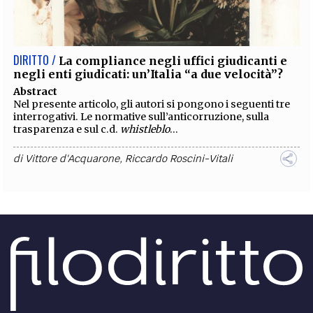
EXTRA
CODICI
RUBRICHE
LIBRI
PROCEEDINGS
PUBBLICITÀ
CONTATTI
DIRITTO /
La compliance negli uffici giudicanti e
negli enti giudicati: un’Italia “a due velocità”?
SOCIAL MEDIA
Abstract
Nel presente articolo, gli autori si pongono i seguenti tre
interrogativi. Le normative sull’anticorruzione, sulla
trasparenza e sul c.d.
whistleblo
...
di
Vittore d'Acquarone
,
Riccardo Roscini-Vitali