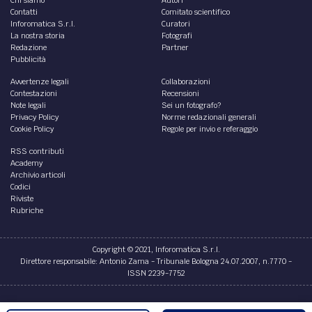
Contatti
Comitato scientifico
Inforomatica S.r.l.
Curatori
La nostra storia
Fotografi
Redazione
Partner
Pubblicità
Avvertenze legali
Collaborazioni
Contestazioni
Recensioni
Note legali
Sei un fotografo?
Privacy Policy
Norme redazionali generali
Cookie Policy
Regole per invio e referaggio
RSS contributi
Academy
Archivio articoli
Codici
Riviste
Rubriche
Copyright © 2021, Inforomatica S.r.l.
Direttore responsabile: Antonio Zama - Tribunale Bologna 24.07.2007, n.7770 -
ISSN 2239-7752
Credits