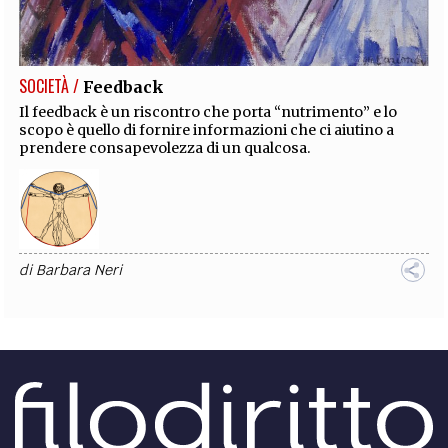
EXTRA
CODICI
RUBRICHE
LIBRI
PROCEEDINGS
PUBBLICITÀ
CONTATTI
SOCIETÀ /
Feedback
SOCIAL MEDIA
Il feedback è un riscontro che porta “nutrimento” e lo
scopo è quello di fornire informazioni che ci aiutino a
prendere consapevolezza di un qualcosa.
di
Barbara Neri