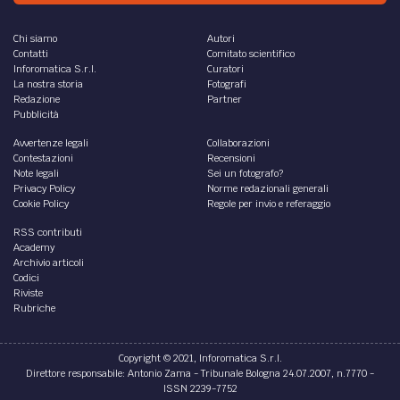
Chi siamo
Autori
Contatti
Comitato scientifico
Inforomatica S.r.l.
Curatori
La nostra storia
Fotografi
Redazione
Partner
Pubblicità
Avvertenze legali
Collaborazioni
Contestazioni
Recensioni
Note legali
Sei un fotografo?
Privacy Policy
Norme redazionali generali
Cookie Policy
Regole per invio e referaggio
RSS contributi
Academy
Archivio articoli
Codici
Riviste
Rubriche
Copyright © 2021, Inforomatica S.r.l.
Direttore responsabile: Antonio Zama - Tribunale Bologna 24.07.2007, n.7770 -
ISSN 2239-7752