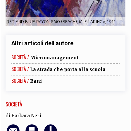
EXTRA
CODICI
RUBRICHE
LIBRI
PROCEEDINGS
PUBBLICITÀ
CONTATTI
RED AND BLUE RAYONISMO (BEACH), M. F. LARINOV, 1911
SOCIAL MEDIA
Altri articoli dell'autore
SOCIETÀ /
Micromanagement
SOCIETÀ /
La strada che porta alla scuola
SOCIETÀ /
Bani
SOCIETÀ
di
Barbara Neri