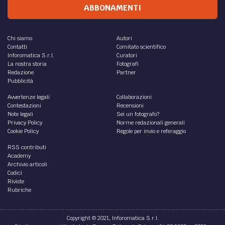
ABBONAMENTI
Chi siamo
Autori
Contatti
Comitato scientifico
Inforomatica S.r.l.
Curatori
La nostra storia
Fotografi
Redazione
Partner
Pubblicità
Avvertenze legali
Collaborazioni
Contestazioni
Recensioni
Note legali
Sei un fotografo?
Privacy Policy
Norme redazionali generali
Cookie Policy
Regole per invio e referaggio
RSS contributi
Academy
Archivio articoli
Codici
Riviste
Rubriche
Copyright © 2021, Inforomatica S.r.l.