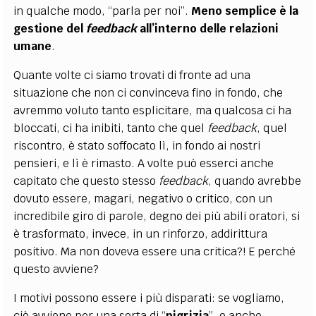
in qualche modo, “parla per noi”.
Meno semplice è la
gestione del
feedback
all’interno delle relazioni
umane
.
Quante volte ci siamo trovati di fronte ad una
situazione che non ci convinceva fino in fondo, che
avremmo voluto tanto esplicitare, ma qualcosa ci ha
bloccati, ci ha inibiti, tanto che quel
feedback
, quel
riscontro, è stato soffocato lì, in fondo ai nostri
pensieri, e lì è rimasto. A volte può esserci anche
capitato che questo stesso
feedback
, quando avrebbe
dovuto essere, magari, negativo o critico, con un
incredibile giro di parole, degno dei più abili oratori, si
è trasformato, invece, in un rinforzo, addirittura
positivo. Ma non doveva essere una critica?! E perché
questo avviene?
I motivi possono essere i più disparati: se vogliamo,
ciò avviene per una sorta di “
pigrizia
”, o anche