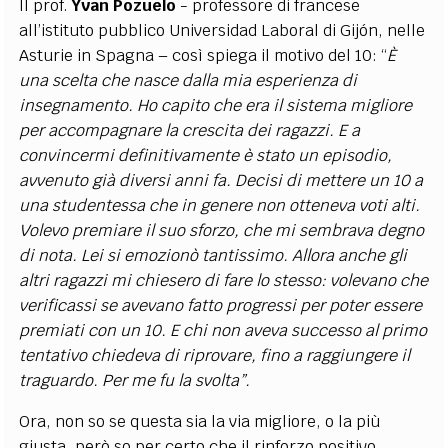
Il prof.
Yvan Pozuelo
- professore di francese
all’istituto pubblico Universidad Laboral di Gijón, nelle
Asturie in Spagna – così spiega il motivo del 10: “
È
una scelta che nasce dalla mia esperienza di
insegnamento. Ho capito che era il sistema migliore
per accompagnare la crescita dei ragazzi. E a
convincermi definitivamente è stato un episodio,
avvenuto già diversi anni fa. Decisi di mettere un 10 a
una studentessa che in genere non otteneva voti alti.
Volevo premiare il suo sforzo, che mi sembrava degno
di nota. Lei si emozionò tantissimo. Allora anche gli
altri ragazzi mi chiesero di fare lo stesso: volevano che
verificassi se avevano fatto progressi per poter essere
premiati con un 10. E chi non aveva successo al primo
tentativo chiedeva di riprovare, fino a raggiungere il
traguardo. Per me fu la svolta”.
Ora, non so se questa sia la via migliore, o la più
giusta, però so per certo che il rinforzo positivo