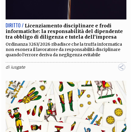
EXTRA
CODICI
RUBRICHE
LIBRI
PROCEEDINGS
PUBBLICITÀ
CONTATTI
DIRITTO /
Licenziamento disciplinare e frodi
informatiche: la responsabilità del dipendente
SOCIAL MEDIA
tra obbligo di diligenza e tutela dell’impresa
Ordinanza 3263/2026 ribadisce che la truffa informatica
non esonera il lavoratore da responsabilità disciplinare
quando l’errore deriva da negligenza evitabile
di
iusgate