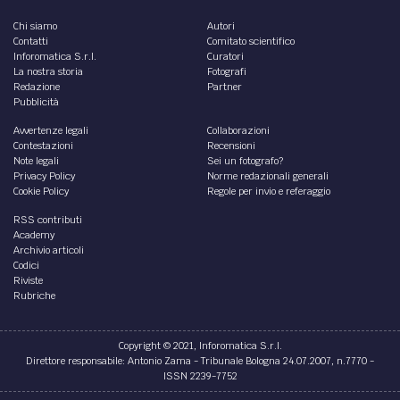
Chi siamo
Autori
Contatti
Comitato scientifico
Inforomatica S.r.l.
Curatori
La nostra storia
Fotografi
Redazione
Partner
Pubblicità
Avvertenze legali
Collaborazioni
Contestazioni
Recensioni
Note legali
Sei un fotografo?
Privacy Policy
Norme redazionali generali
Cookie Policy
Regole per invio e referaggio
RSS contributi
Academy
Archivio articoli
Codici
Riviste
Rubriche
Copyright © 2021, Inforomatica S.r.l.
Direttore responsabile: Antonio Zama - Tribunale Bologna 24.07.2007, n.7770 -
ISSN 2239-7752