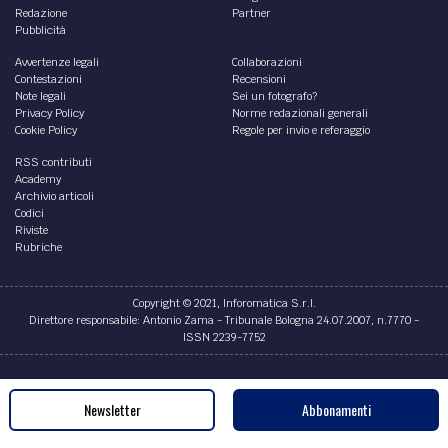
Redazione
Partner
Pubblicità
Avvertenze legali
Collaborazioni
Contestazioni
Recensioni
Note legali
Sei un fotografo?
Privacy Policy
Norme redazionali generali
Cookie Policy
Regole per invio e referaggio
RSS contributi
Academy
Archivio articoli
Codici
Riviste
Rubriche
Copyright © 2021, Inforomatica S.r.l.
Direttore responsabile: Antonio Zama - Tribunale Bologna 24.07.2007, n.7770 -
ISSN 2239-7752
Credits
Newsletter
Abbonamenti