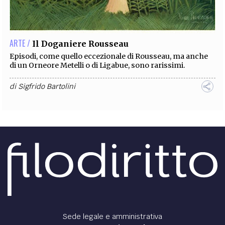
EXTRA
CODICI
RUBRICHE
LIBRI
PROCEEDINGS
PUBBLICITÀ
CONTATTI
ARTE /
Il Doganiere Rousseau
SOCIAL MEDIA
Episodi, come quello eccezionale di Rousseau, ma anche
di un Orneore Metelli o di Ligabue, sono rarissimi.
di
Sigfrido Bartolini
Sede legale e amministrativa