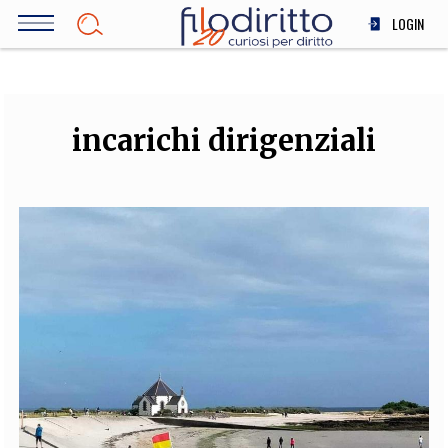
Salta
LOGIN
al
contenuto
DIRITTO
principale
ECONOMIA
SOCIETÀ
incarichi dirigenziali
MEDICINA
SCIENZA
STORIA E FILOSOFIA
INNOVAZIONE
ALTRO
TEAM
FILODIRITTO
REDAZIONE
COMITATO SCIENTIFICO
AUTORI
CURATORI
FOTOGRAFI
PARTNER
COLLABORA CON NOI