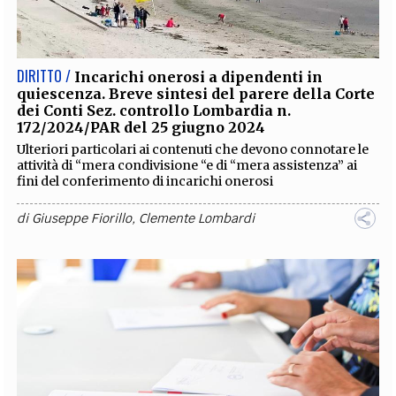
EXTRA
CODICI
RUBRICHE
LIBRI
PROCEEDINGS
PUBBLICITÀ
CONTATTI
DIRITTO /
Incarichi onerosi a dipendenti in
quiescenza. Breve sintesi del parere della Corte
SOCIAL MEDIA
dei Conti Sez. controllo Lombardia n.
172/2024/PAR del 25 giugno 2024
Ulteriori particolari ai contenuti che devono connotare le
attività di “mera condivisione “e di “mera assistenza” ai
fini del conferimento di incarichi onerosi
di
Giuseppe Fiorillo
,
Clemente Lombardi