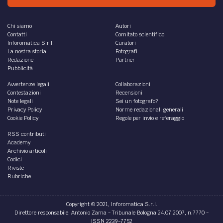
Chi siamo
Autori
Contatti
Comitato scientifico
Inforomatica S.r.l.
Curatori
La nostra storia
Fotografi
Redazione
Partner
Pubblicità
Avvertenze legali
Collaborazioni
Contestazioni
Recensioni
Note legali
Sei un fotografo?
Privacy Policy
Norme redazionali generali
Cookie Policy
Regole per invio e referaggio
RSS contributi
Academy
Archivio articoli
Codici
Riviste
Rubriche
Copyright © 2021, Inforomatica S.r.l.
Direttore responsabile: Antonio Zama - Tribunale Bologna 24.07.2007, n.7770 -
ISSN 2239-7752