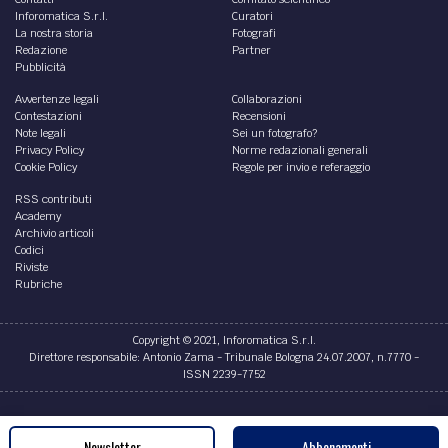
Inforomatica S.r.l.
Curatori
La nostra storia
Fotografi
Redazione
Partner
Pubblicità
Avvertenze legali
Collaborazioni
Contestazioni
Recensioni
Note legali
Sei un fotografo?
Privacy Policy
Norme redazionali generali
Cookie Policy
Regole per invio e referaggio
RSS contributi
Academy
Archivio articoli
Codici
Riviste
Rubriche
Copyright © 2021, Inforomatica S.r.l.
Direttore responsabile: Antonio Zama - Tribunale Bologna 24.07.2007, n.7770 -
ISSN 2239-7752
Credits
Newsletter
Abbonamenti