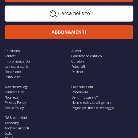
Cerca nel sito
ABBONAMENTI
Chi siamo
Autori
Contatti
Comitato scientifico
Inforomatica S.r.l.
Curatori
La nostra storia
Fotografi
Redazione
Partner
Pubblicità
Avvertenze legali
Collaborazioni
Contestazioni
Recensioni
Note legali
Sei un fotografo?
Privacy Policy
Norme redazionali generali
Cookie Policy
Regole per invio e referaggio
RSS contributi
Academy
Archivio articoli
Codici