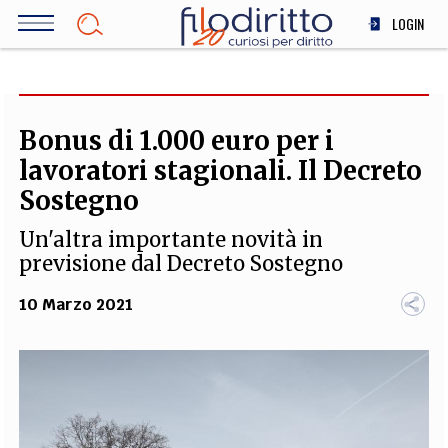
Salta
LOGIN
al
contenuto
DIRITTO
principale
ECONOMIA
SOCIETÀ
Bonus di 1.000 euro per i
MEDICINA
lavoratori stagionali. Il Decreto
SCIENZA
Sostegno
STORIA E FILOSOFIA
Un'altra importante novità in
INNOVAZIONE
previsione dal Decreto Sostegno
ALTRO
10 Marzo 2021
TEAM
FILODIRITTO
REDAZIONE
COMITATO SCIENTIFICO
AUTORI
CURATORI
FOTOGRAFI
PARTNER
COLLABORA CON NOI