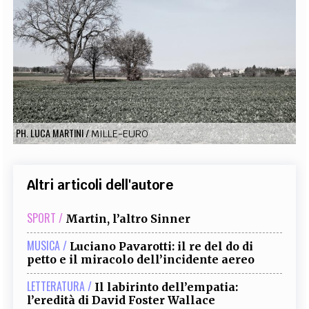
EXTRA
CODICI
RUBRICHE
LIBRI
PROCEEDINGS
PUBBLICITÀ
CONTATTI
SOCIAL MEDIA
PH. LUCA MARTINI
/
MILLE-EURO
Altri articoli dell'autore
SPORT /
Martin, l’altro Sinner
MUSICA /
Luciano Pavarotti: il re del do di
petto e il miracolo dell’incidente aereo
LETTERATURA /
Il labirinto dell’empatia:
l’eredità di David Foster Wallace