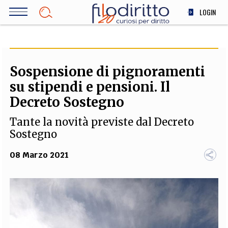
Salta
LOGIN
al
contenuto
DIRITTO
principale
ECONOMIA
SOCIETÀ
Sospensione di pignoramenti
MEDICINA
su stipendi e pensioni. Il
SCIENZA
Decreto Sostegno
STORIA E FILOSOFIA
Tante la novità previste dal Decreto
INNOVAZIONE
Sostegno
ALTRO
08 Marzo 2021
TEAM
FILODIRITTO
REDAZIONE
COMITATO SCIENTIFICO
AUTORI
CURATORI
FOTOGRAFI
PARTNER
COLLABORA CON NOI