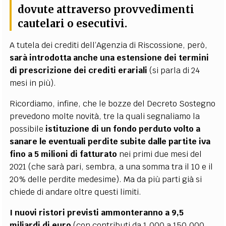
dovute attraverso provvedimenti
cautelari o esecutivi.
A tutela dei crediti dell’Agenzia di Riscossione, però,
sarà introdotta anche una estensione dei termini
di prescrizione dei crediti erariali
(si parla di 24
mesi in più).
Ricordiamo, infine, che le bozze del Decreto Sostegno
prevedono molte novità, tre la quali segnaliamo la
possibile
istituzione di un fondo perduto volto a
sanare le eventuali perdite subite dalle partite iva
fino a 5 milioni di fatturato
nei primi due mesi del
2021 (che sarà pari, sembra, a una somma tra il 10 e il
20% delle perdite medesime). Ma da più parti già si
chiede di andare oltre questi limiti.
I nuovi ristori previsti ammonteranno a 9,5
miliardi di euro
(con contributi da 1.000 a 150.000