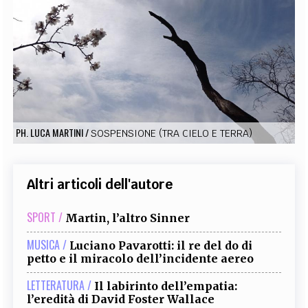
EXTRA
CODICI
RUBRICHE
LIBRI
PROCEEDINGS
PUBBLICITÀ
CONTATTI
SOCIAL MEDIA
PH. LUCA MARTINI
/
SOSPENSIONE (TRA CIELO E TERRA)
Altri articoli dell'autore
SPORT /
Martin, l’altro Sinner
MUSICA /
Luciano Pavarotti: il re del do di
petto e il miracolo dell’incidente aereo
LETTERATURA /
Il labirinto dell’empatia:
l’eredità di David Foster Wallace