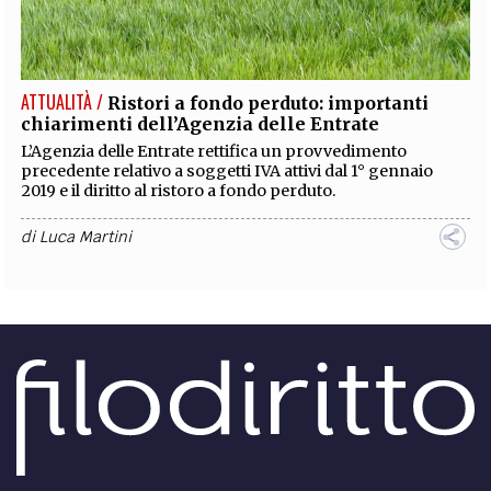
ATTUALITÀ /
Ristori a fondo perduto: importanti
chiarimenti dell’Agenzia delle Entrate
L’Agenzia delle Entrate rettifica un provvedimento
precedente relativo a soggetti IVA attivi dal 1° gennaio
2019 e il diritto al ristoro a fondo perduto.
di
Luca Martini
ATTUALITÀ /
Ristori a fondo perduto: dal 30 marzo
le domande
Il Decreto Sostegno, già operativo, prevede la possibilità
di presentare le domande per i ristori dal 30 marzo al 28
maggio. Ecco i moduli da scaricare.
di
Luca Martini