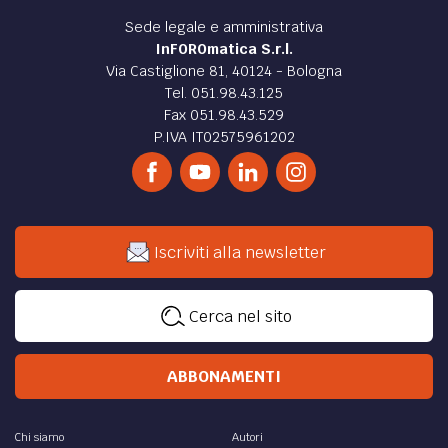
ECONOMIA /
Rottamazione ter e pace fiscale: con il
Decreto Sostegno stralcio dei debiti fino a 5 mila
euro
Condono cartelle fino a 5 mila euro per debiti fiscali
risultanti dai carichi affidati all’Agente della Riscossione
dall’1 gennaio 2000 al 31 dicembre 2010.
di
Francesca Russo
DIRITTO /
Stop a cartelle e pignoramenti su
stipendi e pensioni fino al 30 aprile: arriva la
pace fiscale con il Decreto Sostegno 2021
Blocco dei pignoramenti presso terzi, effettuati
dall’agente della riscossione, su somme dovute a titolo di
stipendio, salario, nonché a titolo di pensione.
di
Francesca Russo
ATTUALITÀ /
Blocco licenziamenti e proroga cassa