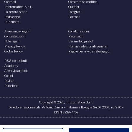
integrazione: tutte le novità introdotte dal
Decreto Sostegno 2021
Varato il tanto atteso Decreto Sostegno che prevede, tra le
diverse misure di sostegno, il divieto di licenziamento e la
proroga della cassa integrazione.
di
Francesca Russo
ATTUALITÀ /
Reddito di emergenza: subito tre nuove
rate col Decreto Sostegno
Con l’approvazione del Decreto Sostegno vengono
confermate tre rate del Reddito di Emergenza. Novità su
NASPI. Chi può accedere, quando e come. Tutte le novità
di
Luca Martini
ATTUALITÀ /
Rottamazione Cartelle approvata: il
Decreto Sostegni e il mini condono
Rottamazione per i redditi inferiori a 30.000 euro di