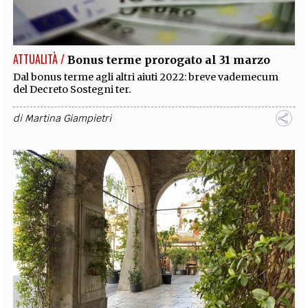
EXTRA
CODICI
RUBRICHE
LIBRI
PROCEEDINGS
PUBBLICITÀ
CONTATTI
ATTUALITÀ /
Bonus terme prorogato al 31 marzo
SOCIAL MEDIA
Dal bonus terme agli altri aiuti 2022: breve vademecum
del Decreto Sostegni ter.
di
Martina Giampietri