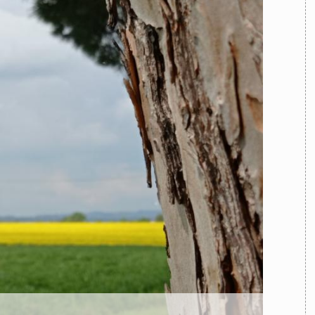
TEAM
AZIONE
COMITATO SCIENTIFICO
AUTORI
CURATORI
FOTOGRAFI
PARTNER
C
EXTRA
CODICI
RUBRICHE
LIBRI
PROCEEDINGS
PUBBLICITÀ
CONTATTI
SOCIAL MEDIA