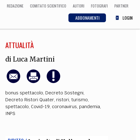
REDAZIONE
COMITATO SCIENTIFICO
AUTORI
FOTOGRAFI
PARTNER
ABBONAMENTI
LOGIN
ATTUALITÀ
SCIENZA
ECONOMIA
Matematica, Fisica,
di
Luca Martini
Biologia, Cifrematica,
Medicina
bonus spettacolo
,
Decreto Sostegni
,
CULTURA
Decreto Ristori Quater
,
ristori
,
turismo
,
spettacolo
,
Covid-19
,
coronavirus
,
pandemia
,
 Cinema, Musica,
Letteratura
INPS