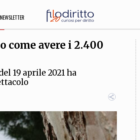
NEWSLETTER
co come avere i 2.400
DIRITTO
lità,
o, Esteri
del 19 aprile 2021 ha
ttacolo
SOFIA
INNOVAZIONE
che,
Scienze informatiche,
Arte,
ligione
Architettura, Ingegneria