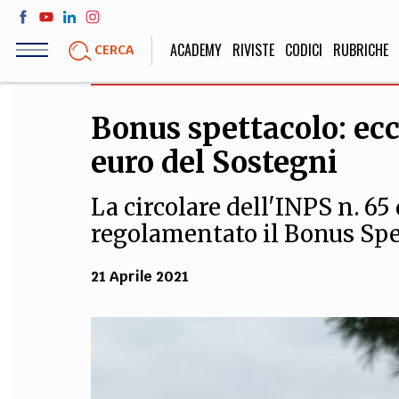
Salta
al
ACADEMY
RIVISTE
CODICI
RUBRICHE
CERCA
contenuto
principale
Bonus spettacolo: ec
LIFE STYLE
SOCIETÀ
euro del Sostegni
Sport, Cucina, Viaggi,
Politica, Attua
Moda
Educazione, Lavor
La circolare dell'INPS n. 65 
regolamentato il Bonus Spe
STORIA E FILO
21 Aprile 2021
Scienze stori
umanistiche, Re