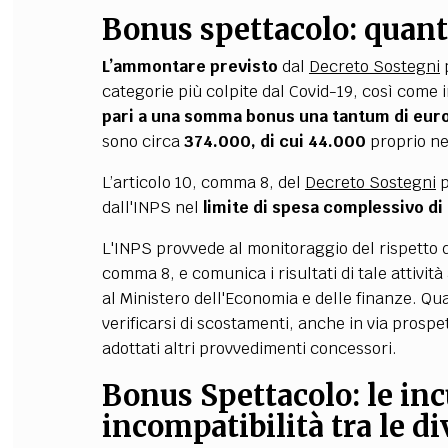
Bonus spettacolo: quanto
L’ammontare previsto
dal
Decreto Sostegni
p
categorie più colpite dal Covid-19
, così come i
pari a una somma bonus una tantum di eur
sono circa
374.000, di cui 44.000
proprio ne
L’articolo 10, comma 8, del
Decreto Sostegni
p
dall'INPS nel
limite di spesa complessivo di 
L'INPS provvede al monitoraggio del rispetto dei
comma 8, e comunica i risultati di tale attività 
al Ministero dell'Economia e delle finanze. Q
verificarsi di scostamenti, anche in via prospet
adottati altri provvedimenti concessori.
Bonus Spettacolo: le inc
incompatibilità tra le d