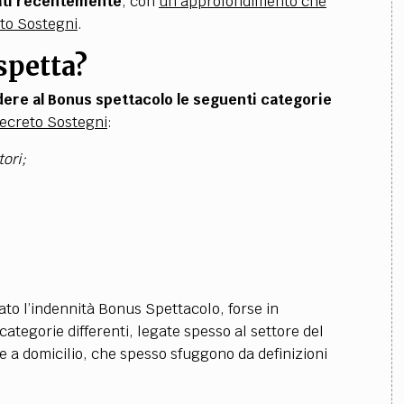
ati recentemente
, con
un approfondimento che
to Sostegni
.
spetta?
ere al Bonus spettacolo le seguenti categorie
ecreto Sostegni
:
tori;
to l’indennità Bonus Spettacolo, forse in
ategorie differenti, legate spesso al settore del
i e a domicilio, che spesso sfuggono da definizioni