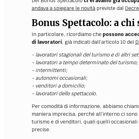
Del Bonus Spettacolo
ci eravamo già occup
andava a spiegare le novità
previste dal
Decre
Bonus Spettacolo: a chi 
In particolare, ricordiamo che
possono acced
di lavoratori
, già indicati dall’articolo 10 del
D
- lavoratori stagionali del turismo e di altri set
- lavoratori a tempo determinato del turismo;
- intermittenti;
- autonomi occasionali;
- venditori a domicilio;
- lavoratori dello spettacolo.
Per comodità di informazione, abbiamo chiama
maniera imprecisa, perché all’interno ci sono c
turismo e di venditori, quali quelli occasional
precise.