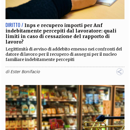
EXTRA
CODICI
RUBRICHE
LIBRI
PROCEEDINGS
PUBBLICITÀ
CONTATTI
DIRITTO /
Inps e recupero importi per Anf
indebitamente percepiti dal lavoratore: quali
SOCIAL MEDIA
limiti in caso di cessazione del rapporto di
lavoro?
Legittimità di avviso di addebito emesso nei confronti del
datore di lavoro per il recupero di assegni per il nucleo
familiare indebitamente percepiti
di
Ester Bonifacio