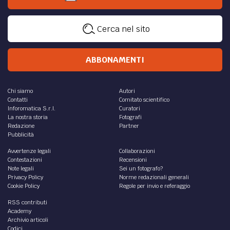
di
Francesca Manca
ATTUALITÀ /
ISEE per i bonus 2021: ecco come si
compila la domanda
Modello ISEE, come si calcola? E per quali bonus del 2021 è
necessario presentarlo?
di
Martina Giampietri
ATTUALITÀ /
Assegno unico: 30 euro in più per le
famiglie con genitori che lavorano
Assegno unico: premiate le famiglie con entrambi i
genitori che lavorano. Prevista una maggiorazione di 30
euro per il secondo percettore di reddito
di
Martina D'Ignazio
ATTUALITÀ /
Assegno unico: da gennaio in funzione