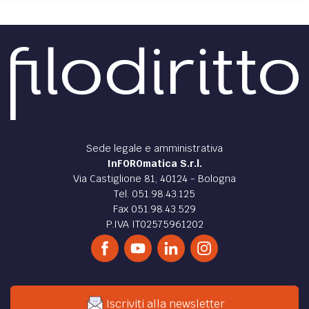
ATTUALITÀ /
Riscatto laurea: come fare domanda
all’INPS
È attiva la campagna di comunicazione dell’INPS per il
riscatto della laurea e per quello agevolato.
di
Francesca Russo
ATTUALITÀ /
Assegno unico: approvato il decreto
attuativo
Assegno unico: premiate le famiglie con entrambi i
genitori che lavorano. Prevista una maggiorazione di 30
euro per il secondo percettore di reddito
di
Martina D'Ignazio
ATTUALITÀ /
Riscatto Laurea: la campagna di
comunicazione INPS
Al via la campagna di comunicazione su YouTube indetta
da INPS sul riscatto agevolato del titolo di studio: Ecco i
requisiti e la modalità di richiesta.