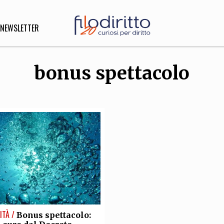
NEWSLETTER
bonus spettacolo
DIRITTO
lità,
o, Esteri
SOFIA
INNOVAZIONE
che,
Scienze informatiche,
Arte,
ligione
Architettura, Ingegneria
ITÀ /
Bonus spettacolo: