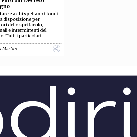
 euro dal Decreto
TEAM
egno
AZIONE
COMITATO SCIENTIFICO
AUTORI
CURATORI
FOTOGRAFI
PARTNER
C
are e a chi spettano i fondi
a disposizione per
tori dello spettacolo,
EXTRA
nali e intermittenti del
. Tutti i particolari
CODICI
RUBRICHE
LIBRI
PROCEEDINGS
PUBBLICITÀ
CONTATTI
 Martini
SOCIAL MEDIA