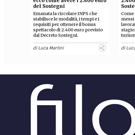
ecco come avere i 2.400 euro
2.400
del Sostegni
Sost
FILODIRITTO
RED
Emanata la circolare INPS che
Come f
stabilisce le modalità, i tempi e i
messi 
requisiti per ottenere il bonus
lavora
spettacolo di 2.400 euro previsto
stagio
dal Decreto Sostegni.
turismo
di
Luca Martini
di
Luca