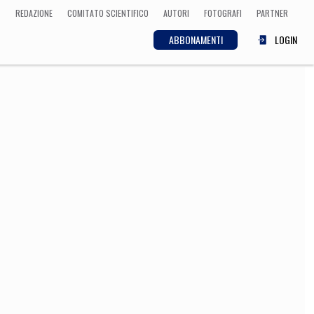
REDAZIONE
COMITATO SCIENTIFICO
AUTORI
FOTOGRAFI
PARTNER
ABBONAMENTI
LOGIN
SCIENZA
ECONOMIA
Matematica, Fisica,
Biologia, Cifrematica,
Medicina
CULTURA
 Cinema, Musica,
Letteratura