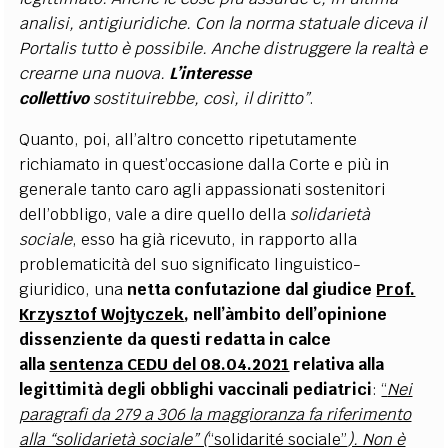
analisi, antigiuridiche. Con la norma statuale diceva il
Portalis tutto è possibile. Anche distruggere la realtà e
crearne una nuova.
L’interesse
collettivo
sostituirebbe, così, il diritto”
.
Quanto, poi, all’altro concetto ripetutamente
richiamato in quest’occasione dalla Corte e più in
generale tanto caro agli appassionati sostenitori
dell’obbligo, vale a dire quello
della
solidarietà
sociale
, esso ha già ricevuto, in rapporto alla
problematicità del suo significato linguistico-
giuridico, una
netta confutazione dal giudice
Prof.
Krzysztof Wojtyczek
, nell’àmbito dell’opinione
dissenziente da questi redatta in calce
alla
sentenza CEDU del 08.04.2021
relativa alla
legittimità degli obblighi vaccinali pediatrici
:
“
Nei
paragrafi da 279 a 306 la maggioranza fa riferimento
alla “solidarietà sociale” (
“solidarité sociale”
). Non è