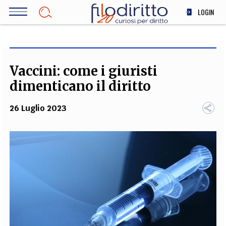
Salta
LOGIN
al
contenuto
DIRITTO
principale
ECONOMIA
SOCIETÀ
Vaccini: come i giuristi
MEDICINA
dimenticano il diritto
SCIENZA
26 Luglio 2023
STORIA E FILOSOFIA
INNOVAZIONE
ALTRO
TEAM
FILODIRITTO
REDAZIONE
COMITATO SCIENTIFICO
AUTORI
CURATORI
FOTOGRAFI
PARTNER
COLLABORA CON NOI