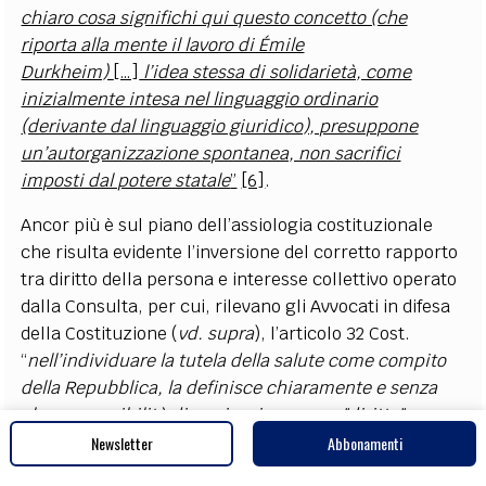
chiaro cosa significhi qui questo concetto (che
riporta alla mente il lavoro di Émile
Durkheim)
[…]
l’idea stessa di solidarietà, come
inizialmente intesa nel linguaggio ordinario
(derivante dal linguaggio giuridico), presuppone
un’autorganizzazione spontanea, non sacrifici
imposti dal potere statale
”
[6]
.
Ancor più è sul piano dell’assiologia costituzionale
che risulta evidente l’inversione del corretto rapporto
tra diritto della persona e interesse collettivo operato
dalla Consulta, per cui, rilevano gli Avvocati in difesa
della Costituzione (
vd. supra
), l’
articolo 32 Cost.
“
nell’individuare la tutela della salute come compito
della Repubblica, la definisce chiaramente e senza
alcuna possibilità di equivoci come un "diritto"
dell’individuo e un "interesse" della collettività, non
Newsletter
Abbonamenti
viceversa!”
e, pertanto,
“
[…]
mai
un "interesse",