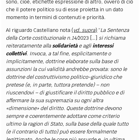
sono, cioè, etichette espressione di altro, ovvero di ciò
che il potere politico su di esse proietta in un dato
momento in termini di contenuti e priorità.
Al riguardo Castellano nota
(
vd. supra
)
“
La Sentenza
della Corte costituzionale n.14/
2023 […]
si richiama
reiteratamente alla
solidarietà
e agli
interessi
collettivi
. Invoca, a tal fine, esplicitamente o
implicitamente, dottrine elaborate sulla base di
assunzioni la cui validità andrebbe provata: sono le
dottrine del costruttivismo politico-giuridico che
pretese (e, in parte, tuttora pretende) – non
riuscendovi – di giustificare il diritto pubblico e di
affermare la sua supremazia su ogni altra
«dimensione» del diritto. Queste dottrine devono
sempre e coerentemente adottare come criterio
ultimo la ragion di Stato, sulla base della quale tutto
(e il contrario di tutto) può essere formalmente
legittimato. Anche le cose più assurde e, in ultima