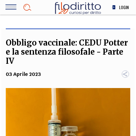
Salta
LOGIN
al
contenuto
DIRITTO
principale
ECONOMIA
SOCIETÀ
Obbligo vaccinale: CEDU Potter
MEDICINA
e la sentenza filosofale - Parte
SCIENZA
IV
STORIA E FILOSOFIA
03 Aprile 2023
INNOVAZIONE
ALTRO
TEAM
FILODIRITTO
REDAZIONE
COMITATO SCIENTIFICO
AUTORI
CURATORI
FOTOGRAFI
PARTNER
COLLABORA CON NOI