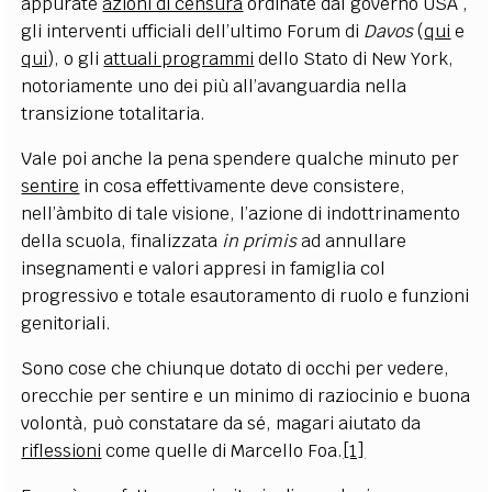
appurate
azioni di censura
ordinate dal governo USA ,
gli interventi ufficiali dell’ultimo Forum di
Davos
(
qui
e
qui
), o gli
attuali programmi
dello Stato di New York,
notoriamente uno dei più all’avanguardia nella
transizione totalitaria.
Vale poi anche la pena spendere qualche minuto per
sentire
in cosa effettivamente deve consistere,
nell’àmbito di tale visione, l’azione di indottrinamento
della scuola, finalizzata
in primis
ad annullare
insegnamenti e valori appresi in famiglia col
progressivo e totale esautoramento di ruolo e funzioni
genitoriali.
Sono cose che chiunque dotato di occhi per vedere,
orecchie per sentire e un minimo di raziocinio e buona
volontà, può constatare da sé, magari aiutato da
riflessioni
come quelle di Marcello Foa.
[1]