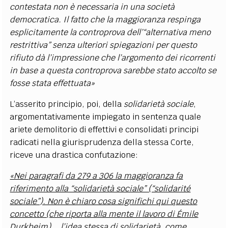
contestata non è necessaria in una società
democratica. Il fatto che la maggioranza respinga
esplicitamente la controprova dell’“alternativa meno
restrittiva” senza ulteriori spiegazioni per questo
rifiuto dà l’impressione che l’argomento dei ricorrenti
in base a questa controprova sarebbe stato accolto se
fosse stata effettuata»
L’asserito principio, poi, della
solidarietà sociale
,
argomentativamente impiegato in sentenza quale
ariete demolitorio di effettivi e consolidati principi
radicati nella giurisprudenza della stessa Corte,
riceve una drastica confutazione:
«Nei paragrafi da 279 a 306 la maggioranza fa
riferimento alla “solidarietà sociale” (“solidarité
sociale”). Non è chiaro cosa significhi qui questo
concetto (che riporta alla mente il lavoro di Émile
Durkheim) … l’idea stessa di solidarietà, come