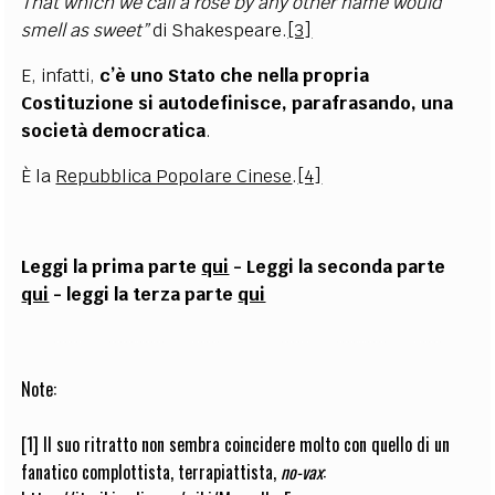
That which we call a rose by any other name would
smell as sweet”
di Shakespeare.
[3]
E, infatti,
c’è uno Stato che nella propria
Costituzione si autodefinisce, parafrasando, una
società democratica
.
È la
Repubblica Popolare Cinese
.
[4]
Leggi la prima parte
qui
- Leggi la seconda parte
qui
- leggi la terza parte
qui
Note:
[1]
Il suo ritratto non sembra coincidere molto con quello di un
fanatico complottista, terrapiattista,
no-vax
: