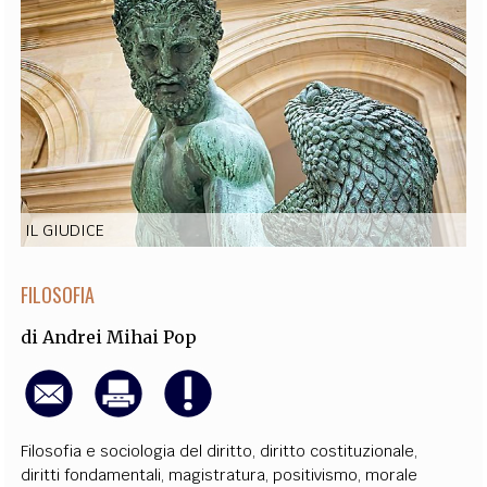
EXTRA
CODICI
RUBRICHE
LIBRI
PROCEEDINGS
PUBBLICITÀ
CONTATTI
SOCIAL MEDIA
IL GIUDICE
FILOSOFIA
di
Andrei Mihai Pop
Filosofia e sociologia del diritto
,
diritto costituzionale
,
diritti fondamentali
,
magistratura
,
positivismo
,
morale