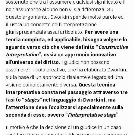
sostenuto che tra l’assumere qualsiasi significato e il
non assumerne alcuno non vi sia differenza. Su
questo argomento, Dworkin spende molte parole ed
illustra un concetto dell’interpretazione
giurisprudenziale assai articolato.
Per avere una
teoria compiuta, ed applicabile, bisogna volgere lo
sguardo verso ciò che viene definito “
Constructive
Interpretation
”, ossia un approccio innovativo
all’universo del diritto
. I giudici non possono
assumere il ruolo creativo, che ha elaborato Dworkin,
sulla base di un approccio risalente e legato ad una
visione completamente diversa
. Questa tecnica
interpretativa consta nel passaggio attraverso tre
fasi (o “
stages”
nel linguaggio di Dworkin), ma
l’attenzione deve focalizzarsi specialmente sulla
seconda di esse, ovvero “
l’interpretative stage
”
.
Il motivo è che la decisione di un giudice in un caso
sarà legittima solamente laddove questa sia coerente