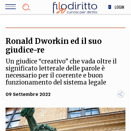
Salta
LOGIN
al
contenuto
DIRITTO
principale
ECONOMIA
SOCIETÀ
Ronald Dworkin ed il suo
MEDICINA
giudice-re
SCIENZA
Un giudice “creativo” che vada oltre il
STORIA E FILOSOFIA
significato letterale delle parole è
INNOVAZIONE
necessario per il coerente e buon
ALTRO
funzionamento del sistema legale
09 Settembre 2022
TEAM
FILODIRITTO
REDAZIONE
COMITATO SCIENTIFICO
AUTORI
CURATORI
FOTOGRAFI
PARTNER
COLLABORA CON NOI