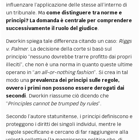
influenzare l’applicazione delle stesse all’interno di
un tribunale. Ma
come distinguere tra norme e
principi? La domanda è centrale per comprendere
successivamente il ruolo del giudice
.
Dworkin spiega tale differenza citando un caso:
Riggs
v. Palmer
. La decisione della corte si basò sul
principio “nessuno dovrebbe trarre profitto dai propri
illeciti”, che non è una norma in quanto queste ultime
operano in “
an all-or-nothing fashion
”
. Si crea in tal
modo una
prevalenza dei principi sulle regole,
ovvero i primi non possono essere derogati dai
secondi
.
Dworkin riassume ciò dicendo che
“
Principles cannot be trumped by rules
”.
Secondo l’autore statunitense, i principi definiscono e
proteggono i diritti dei singoli individui, mentre le
regole specificano e cercano di far raggiungere alla
volontà collettiva (la maggioranza politica che, di