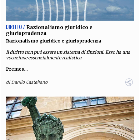
EXTRA
CODICI
RUBRICHE
LIBRI
PROCEEDINGS
PUBBLICITÀ
CONTATTI
DIRITTO /
Razionalismo giuridico e
giurisprudenza
SOCIAL MEDIA
Razionalismo giuridico e giurisprudenza
Il diritto non può essere un sistema di finzioni. Esso ha una
vocazione essenzialmente realistica
Premes...
di
Danilo Castellano