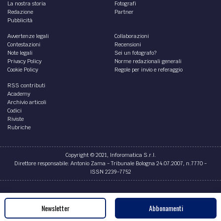
La nostra storia
Fotografi
Redazione
Partner
Pubblicità
Avvertenze legali
Collaborazioni
Contestazioni
Recensioni
Note legali
Sei un fotografo?
Privacy Policy
Norme redazionali generali
Cookie Policy
Regole per invio e referaggio
RSS contributi
Academy
Archivio articoli
Codici
Riviste
Rubriche
Copyright © 2021, Inforomatica S.r.l.
Direttore responsabile: Antonio Zama - Tribunale Bologna 24.07.2007, n.7770 -
ISSN 2239-7752
Credits
Newsletter
Abbonamenti