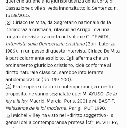
quel che attiene alla giurisprudenza della Corte di
Cassazione civile si veda innanzitutto la Sentenza n.
15138/2015.
[3]
Ciriaco De Mita, da Segretario nazionale della
Democrazia cristiana, rilasciò ad Arrigo Levi una
lunga intervista, raccolta nel volume C. DE MITA,
Intervista sulla Democrazia cristiana
(Bari, Laterza,
1986). In un passo di questa intervista Ciriaco De Mita
è particolarmente esplicito. Egli afferma che un
ordinamento giuridico cristiano, cioè conforme al
diritto naturale classico, sarebbe intollerante,
antidemocratico (pp. 199-200).
[4]
Fra le opere di autori contemporanei, a questo
proposito, ne vanno segnalate due: M. AYUSO,
De la
ley a la ley
, Madrid, Marcial Pons, 2001 e M. BASTIT,
Naissance de la loi moderne
, Parigi, PUF, 1990.
[5]
Michel Villey ha visto nel «diritto soggettivo» la
genesi della contemporanea pretesa [cfr. M. VILLEY,