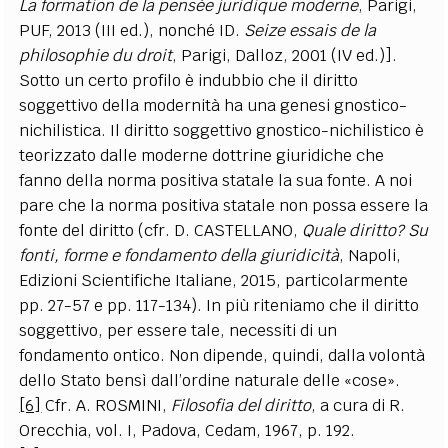
La formation de la pensée juridique moderne
, Parigi,
PUF, 2013 (III ed.), nonché ID.
Seize essais de la
philosophie du droit
, Parigi, Dalloz, 2001 (IV ed.)].
Sotto un certo profilo è indubbio che il diritto
soggettivo della modernità ha una genesi gnostico-
nichilistica. Il diritto soggettivo gnostico-nichilistico è
teorizzato dalle moderne dottrine giuridiche che
fanno della norma positiva statale la sua fonte. A noi
pare che la norma positiva statale non possa essere la
fonte del diritto (cfr. D. CASTELLANO,
Quale diritto? Su
fonti, forme e fondamento della giuridicità
, Napoli,
Edizioni Scientifiche Italiane, 2015, particolarmente
pp. 27-57 e pp. 117-134). In più riteniamo che il diritto
soggettivo, per essere tale, necessiti di un
fondamento ontico. Non dipende, quindi, dalla volontà
dello Stato bensì dall’ordine naturale delle «cose».
[6]
Cfr. A. ROSMINI,
Filosofia del diritto
, a cura di R.
Orecchia, vol. I, Padova, Cedam, 1967, p. 192.