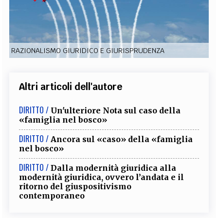
EXTRA
CODICI
RUBRICHE
LIBRI
PROCEEDINGS
PUBBLICITÀ
CONTATTI
RAZIONALISMO GIURIDICO E GIURISPRUDENZA
SOCIAL MEDIA
Altri articoli dell'autore
DIRITTO /
Un'ulteriore Nota sul caso della
«famiglia nel bosco»
DIRITTO /
Ancora sul «caso» della «famiglia
nel bosco»
DIRITTO /
Dalla modernità giuridica alla
modernità giuridica, ovvero l’andata e il
ritorno del giuspositivismo
contemporaneo