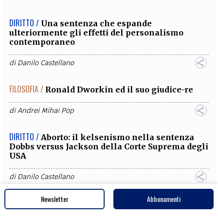
DIRITTO /
Una sentenza che espande
ulteriormente gli effetti del personalismo
contemporaneo
di
Danilo Castellano
FILOSOFIA /
Ronald Dworkin ed il suo giudice-re
di
Andrei Mihai Pop
DIRITTO /
Aborto: il kelsenismo nella sentenza
Dobbs versus Jackson della Corte Suprema degli
USA
di
Danilo Castellano
Newsletter
Abbonamenti
SOCIETÀ /
L’Oms e la pseudoscienza che avalla il
gender