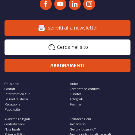
Iscriviti alla newsletter
Cerca nel sito
ABBONAMENTI
Chi siamo
Autori
Contatti
Comitato scientifico
Inforomatica S.r.l.
Curatori
La nostra storia
Fotografi
Redazione
Partner
Pubblicità
Avvertenze legali
Collaborazioni
Contestazioni
Recensioni
Note legali
Sei un fotografo?
Privacy Policy
Norme redazionali generali