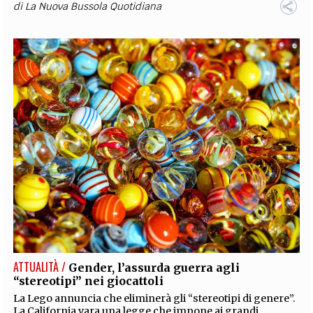
di
La Nuova Bussola Quotidiana
ATTUALITÀ /
Gender, l’assurda guerra agli
“stereotipi” nei giocattoli
La Lego annuncia che eliminerà gli “stereotipi di genere”.
La California vara una legge che impone ai grandi