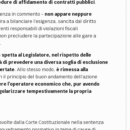
dure di affidamento di contratti pubblici
.
ntenza in commento -
non appare neppure
ra a bilanciare l’esigenza, sancita dal diritto
nti responsabili di violazioni fiscali
 non precludere la partecipazione alle gare a
.
e
spetta al Legislatore, nel rispetto delle
tà di prevedere una diversa soglia
di esclusione
certate
.
Allo stesso modo,
è rimessa alla
n il principio del buon andamento dell’azione
udere l’operatore economico che, pur avendo
egolarizzare tempestivamente la propria
volte dalla Corte Costituzionale nella sentenza
inquadramento normativo in tema di cause di