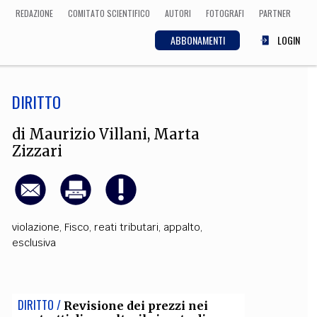
REDAZIONE
COMITATO SCIENTIFICO
AUTORI
FOTOGRAFI
PARTNER
ABBONAMENTI
LOGIN
DIRITTO
SCIENZA
ECONOMIA
Matematica, Fisica,
di
Maurizio Villani
,
Marta
Biologia, Cifrematica,
Zizzari
Medicina
CULTURA
violazione
,
Fisco
,
reati tributari
,
appalto
,
esclusiva
 Cinema, Musica,
Letteratura
DIRITTO /
Revisione dei prezzi nei