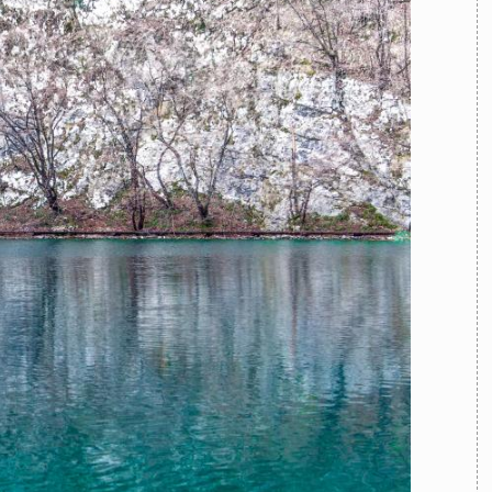
TEAM
AZIONE
COMITATO SCIENTIFICO
AUTORI
CURATORI
FOTOGRAFI
PARTNER
C
EXTRA
CODICI
RUBRICHE
LIBRI
PROCEEDINGS
PUBBLICITÀ
CONTATTI
SOCIAL MEDIA