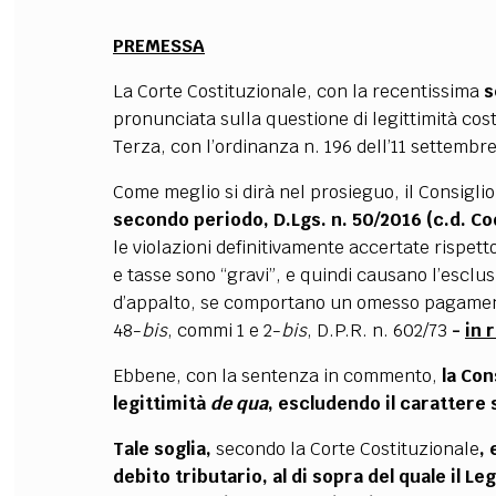
PREMESSA
La Corte Costituzionale, con la recentissima
s
pronunciata sulla questione di legittimità cost
Terza, con l’ordinanza n. 196 dell’11 settembr
Come meglio si dirà nel prosieguo, il Consigli
secondo periodo, D.Lgs. n. 50/2016 (c.d. Co
le violazioni definitivamente accertate rispett
e tasse sono “gravi”, e quindi causano l’escl
d’appalto, se comportano un omesso pagamento 
48-
bis
, commi 1 e 2-
bis
, D.P.R. n. 602/73
-
in 
Ebbene, con la sentenza in commento,
la Con
legittimità
de qua
, escludendo il carattere 
Tale soglia,
secondo la Corte Costituzionale
,
debito tributario,
al di sopra del quale il Le