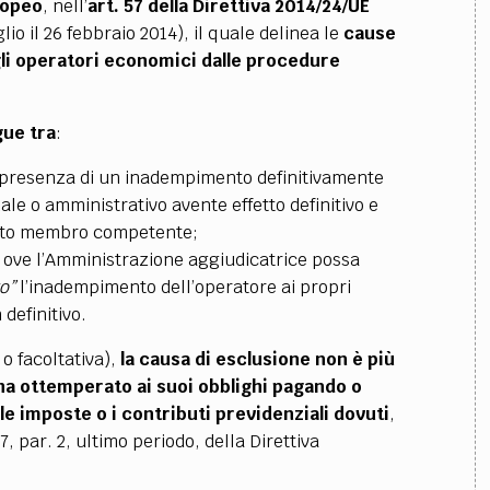
ropeo
, nell’
art. 57 della Direttiva 2014/24/UE
o il 26 febbraio 2014), il quale delinea le
cause
gli operatori economici dalle procedure
gue tra
:
n presenza di un inadempimento definitivamente
le o amministrativo avente effetto definitivo e
tato membro competente;
, ove l’Amministrazione aggiudicatrice possa
to”
l’inadempimento dell’operatore ai propri
 definitivo.
o facoltativa),
la causa di esclusione non è più
ha ottemperato ai suoi obblighi pagando o
e imposte o i contributi previdenziali dovuti
,
7, par. 2, ultimo periodo, della Direttiva