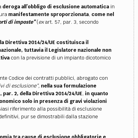
a
deroga all’obbligo di esclusione automatica
in
sura
manifestamente
sproporzionata
,
come nel
orti di imposte”
(
ex
art. 57, par. 3, secondo
a Direttiva 2014/24/UE costituisca il
azionale, tuttavia il Legislatore nazionale non
ttiva
con la previsione di un impianto dicotomico
nte Codice dei contratti pubblici, abrogato con
vi di esclusione”,
nella sua formulazione
, par. 2, della Direttiva 2014/24/UE
,
in quanto
conomico
solo in presenza di gravi violazioni
asi riferimento alla possibilità di esclusione
finitivi, pur se dimostrabili dalla stazione
omia tra cause di esclusione obbligatorie e