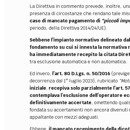
La Direttiva in commento prevede, inoltre, un
presenza di circostanze che rendano tale mi
caso di mancato pagamento di
“piccoli imp
periodo, della Direttiva 2014/24/UE).
Sebbene l’impianto normativo delineato dall
fondamento su cui si innesta la normativa n
ha immediatamente recepito la citata Dire
tra esclusione automatica e non automatica.
Ed invero,
l’art. 80 D.Lgs. n. 50/2016
(previge
decorrenza dal 1° luglio 2023), rubricato
“Moti
iniziale
,
recepiva solo parzialmente l’art. 57
contemplava l’esclusione
dell’operatore e
definitivamente accertate
, omettendo qualsi
fondata su accertamenti non ancora divenuti de
appaltante con mezzi adeguati.
Ebbene,
il mancato recepimento della dicot