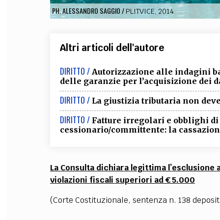
PH. ALESSANDRO SAGGIO
/
PLITVICE, 2014
Altri articoli dell'autore
DIRITTO /
Autorizzazione alle indagini b
delle garanzie per l’acquisizione dei d
DIRITTO /
La giustizia tributaria non de
DIRITTO /
Fatture irregolari e obblighi d
cessionario/committente: la cassazione
La Consulta dichiara legittima l’esclusione
violazioni fiscali superiori ad € 5.000
(Corte Costituzionale, sentenza n. 138 deposita