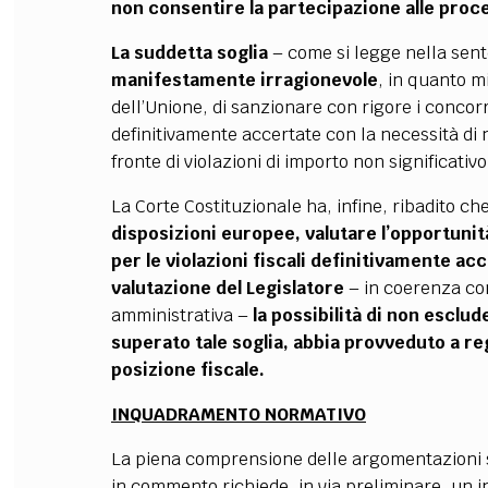
non consentire la partecipazione alle proce
La suddetta soglia
– come si legge nella se
manifestamente irragionevole
, in quanto mi
dell’Unione, di sanzionare con rigore i concorre
definitivamente accertate con la necessità di
fronte di violazioni di importo non significativo
La Corte Costituzionale ha, infine, ribadito ch
disposizioni europee, valutare l’opportuni
per le violazioni fiscali definitivamente ac
valutazione del Legislatore
– in coerenza co
amministrativa –
la possibilità di non escl
superato tale soglia, abbia provveduto a r
posizione fiscale.
INQUADRAMENTO NORMATIVO
La piena comprensione delle argomentazioni s
in commento richiede, in via preliminare, un 