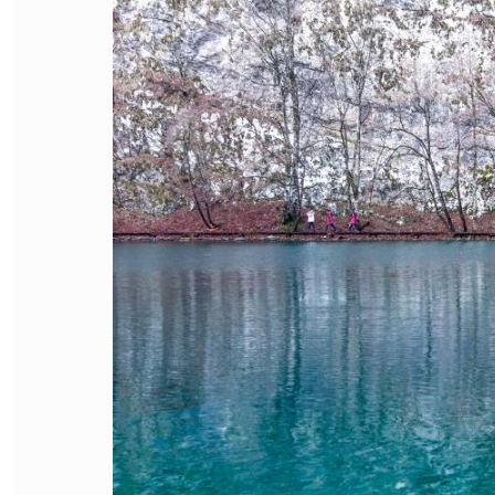
FILODIRITTO
RED