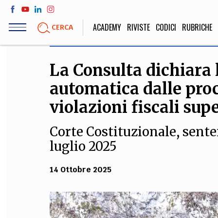
Salta
al
ACADEMY
RIVISTE
CODICI
RUBRICHE
CERCA
contenuto
principale
La Consulta dichiara 
LIFE STYLE
SOCIETÀ
automatica dalle pro
Sport, Cucina, Viaggi,
Politica, Attua
Moda
Educazione, Lavor
violazioni fiscali sup
Corte Costituzionale, senten
luglio 2025
STORIA E FILO
Scienze stori
14 Ottobre 2025
umanistiche, Re