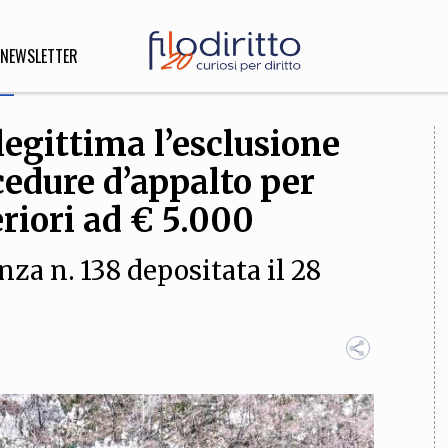
NEWSLETTER
legittima l’esclusione
DIRITTO
cedure d’appalto per
lità,
o, Esteri
eriori ad € 5.000
za n. 138 depositata il 28
SOFIA
INNOVAZIONE
che,
Scienze informatiche,
Arte,
ligione
Architettura, Ingegneria