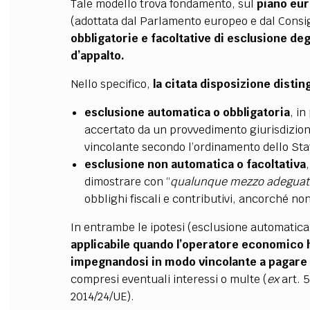
Tale modello trova fondamento, sul
piano eu
(adottata dal Parlamento europeo e dal Consigli
obbligatorie e facoltative di esclusione de
d’appalto.
Nello specifico,
la citata disposizione distin
esclusione automatica o obbligatoria
, i
accertato da un provvedimento giurisdiziona
vincolante
secondo l’ordinamento dello S
esclusione non automatica o facoltativa
dimostrare con “
qualunque mezzo adegua
obblighi fiscali e contributivi, ancorché non
In entrambe le ipotesi (esclusione automatica 
applicabile quando l’operatore economico 
impegnandosi in modo vincolante a pagare l
compresi eventuali interessi o multe (
ex
art. 5
2014/24/UE).