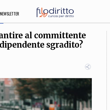
NEWSLETTER
rantire al committente
DIRITTO
 dipendente sgradito?
lità,
o, Esteri
SOFIA
INNOVAZIONE
che,
Scienze informatiche,
Arte,
ligione
Architettura, Ingegneria