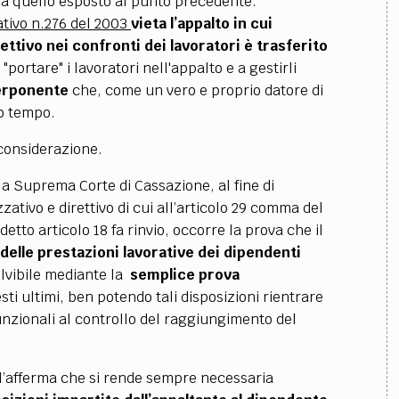
ntra quello esposto al punto precedente.
tivo n.276 del 2003
vieta l’appalto in cui
ettivo nei confronti dei lavoratori è trasferito
a "portare" i lavoratori nell'appalto e a gestirli
erponente
che, come un vero e proprio datore di
to tempo.
 considerazione.
a Suprema Corte di Cassazione, al fine di
zativo e direttivo di cui all’articolo 29 comma del
detto articolo 18 fa rinvio, occorre la prova che il
delle prestazioni lavorative dei dipendenti
lvibile mediante la
semplice prova
ti ultimi, ben potendo tali disposizioni rientrare
unzionali al controllo del raggiungimento del
ll’afferma che si rende sempre necessaria