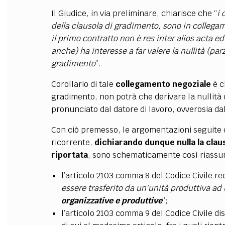
Il Giudice, in via preliminare, chiarisce che “
i 
della clausola di gradimento, sono in collegame
il primo contratto non è res inter alios acta ed
anche) ha interesse a far valere la nullità (par
gradimento
”.
Corollario di tale
collegamento negoziale
è c
gradimento, non potrà che derivare la nullità 
pronunciato dal datore di lavoro, ovverosia dal
Con ciò premesso, le argomentazioni seguite d
ricorrente,
dichiarando dunque nulla la clau
riportata
, sono schematicamente così riassum
l’articolo 2103 comma 8 del Codice Civile r
essere trasferito da un’unità produttiva ad
organizzative e produttive
”;
l’articolo 2103 comma 9 del Codice Civile d