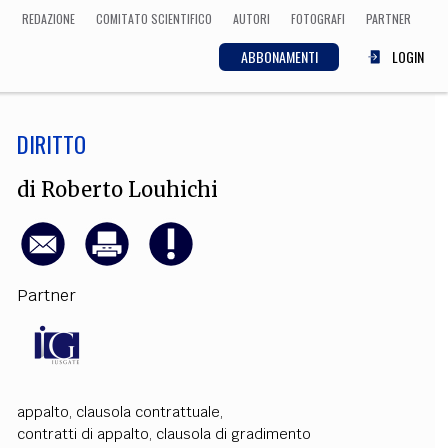
REDAZIONE
COMITATO SCIENTIFICO
AUTORI
FOTOGRAFI
PARTNER
ABBONAMENTI
LOGIN
DIRITTO
SCIENZA
ECONOMIA
Matematica, Fisica,
di
Roberto Louhichi
Biologia, Cifrematica,
Medicina
Partner
CULTURA
 Cinema, Musica,
Letteratura
appalto
,
clausola contrattuale
,
contratti di appalto
,
clausola di gradimento