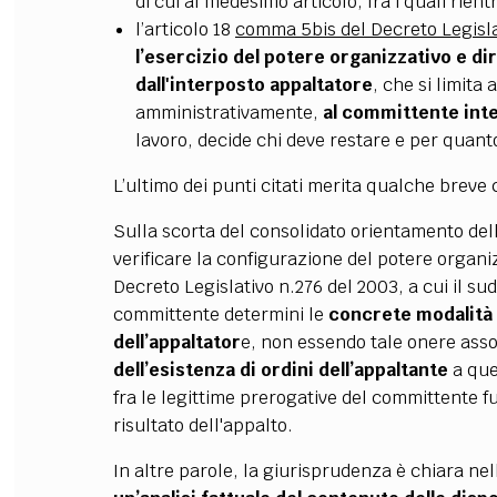
di cui al medesimo articolo, fra i quali rie
l’articolo 18
comma 5bis del Decreto Legisla
l’esercizio del potere organizzativo e dir
dall'interposto appaltatore
, che si limita 
amministrativamente,
al committente int
lavoro, decide chi deve restare e per quan
L’ultimo dei punti citati merita qualche breve
Sulla scorta del consolidato orientamento dell
verificare la configurazione del potere organiz
Decreto Legislativo n.276 del 2003, a cui il sud
committente determini le
concrete modalità 
dell’appaltator
e, non essendo tale onere asso
dell’esistenza di ordini dell’appaltante
a ques
fra le legittime prerogative del committente f
risultato dell'appalto.
In altre parole, la giurisprudenza è chiara ne