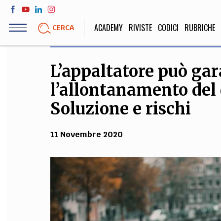
Salta
al
ACADEMY
RIVISTE
CODICI
RUBRICHE
CERCA
contenuto
principale
L’appaltatore può ga
LIFE STYLE
SOCIETÀ
l’allontanamento del
Sport, Cucina, Viaggi,
Politica, Attua
Moda
Educazione, Lavor
Soluzione e rischi
11 Novembre 2020
STORIA E FILO
Scienze stori
umanistiche, Re