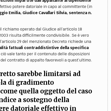
osizioni impartite dall’appaltante al dipendente
fettivo potere datoriale in capo al committente (in
gio Emilia, Giudice Cavallari Silvia, sentenza n.
il richiamo operato dal Giudice all’articolo 18
03 risulta difficilmente condivisibile. Se è vero
all’articolo 29 del menzionato Decreto richiede una
ità fattuali contraddistintive della specifica
a ciò vale tanto per il contenuto delle disposizioni
del contratto di appalto favorevoli a quest’ultimo.
retto sarebbe limitarsi ad
ola di gradimento
 come quella oggetto del caso
ndice
a sostegno della
re datoriale effettivo in