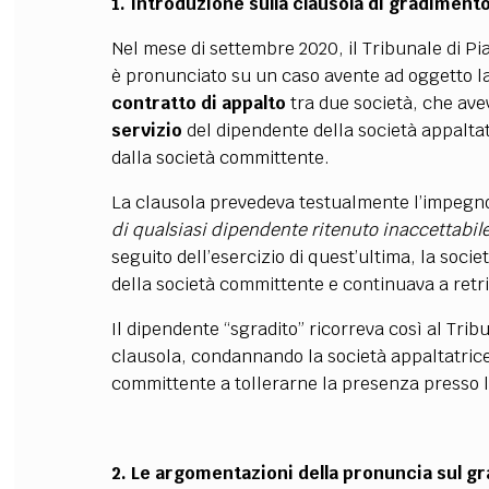
1. Introduzione sulla clausola di gradiment
Nel mese di settembre 2020, il Tribunale di Pia
è pronunciato su un caso avente ad oggetto l
contratto di appalto
tra due società, che ave
servizio
del dipendente della società appaltat
dalla società committente.
La clausola prevedeva testualmente l’impegno 
di qualsiasi dipendente ritenuto inaccettabil
seguito dell’esercizio di quest’ultima, la socie
della società committente e continuava a retri
Il dipendente “sgradito” ricorreva così al Tribu
clausola, condannando la società appaltatrice 
committente a tollerarne la presenza presso la
2. Le argomentazioni della pronuncia sul g