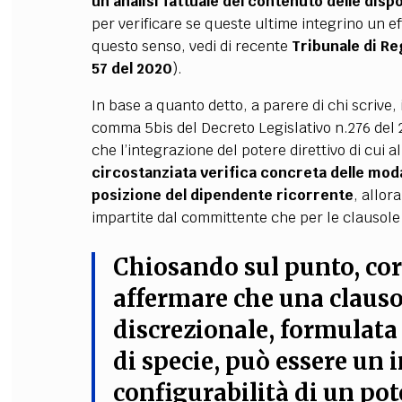
un’analisi fattuale del contenuto delle disp
per verificare se queste ultime integrino un ef
questo senso, vedi di recente
Tribunale di Reg
57 del 2020
).
In base a quanto detto, a parere di chi scrive, 
comma 5bis del Decreto Legislativo n.276 del 20
che l’integrazione del potere direttivo di cui 
circostanziata verifica concreta delle modal
posizione del dipendente ricorrente
, allor
impartite dal committente che per le clausole 
Chiosando sul punto, cor
affermare che una claus
discrezionale, formulata
di specie, può essere un
i
configurabilità di un pote