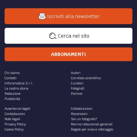
Iscriviti alla newsletter
Cerca nel sito
ABBONAMENTI
Chi siamo
Autori
Contatti
Comitato scientifico
Inforomatica S.r.l.
Curatori
La nostra storia
Fotografi
Redazione
Partner
Pubblicità
Avvertenze legali
Collaborazioni
Contestazioni
Recensioni
Note legali
Sei un fotografo?
Privacy Policy
Norme redazionali generali
Cookie Policy
Regole per invio e referaggio