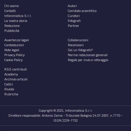
Chi siamo
Autori
Contatti
Comitato scientifico
Inforomatica S.r.l.
Curatori
La nostra storia
Fotografi
Redazione
Partner
Pubblicità
Avvertenze legali
Collaborazioni
Contestazioni
Recensioni
Note legali
Sei un fotografo?
Privacy Policy
Norme redazionali generali
Cookie Policy
Regole per invio e referaggio
RSS contributi
Academy
Archivio articoli
Codici
Riviste
Rubriche
Copyright © 2021, Inforomatica S.r.l.
Direttore responsabile: Antonio Zama - Tribunale Bologna 24.07.2007, n.7770 -
ISSN 2239-7752