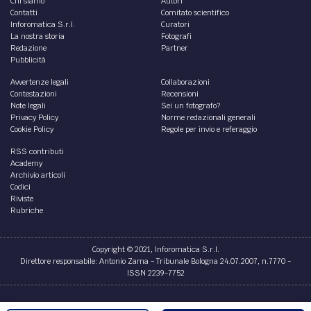
Chi siamo
Autori
Contatti
Comitato scientifico
Inforomatica S.r.l.
Curatori
La nostra storia
Fotografi
Redazione
Partner
Pubblicità
Avvertenze legali
Collaborazioni
Contestazioni
Recensioni
Note legali
Sei un fotografo?
Privacy Policy
Norme redazionali generali
Cookie Policy
Regole per invio e referaggio
RSS contributi
Academy
Archivio articoli
Codici
Riviste
Rubriche
Copyright © 2021, Inforomatica S.r.l.
Direttore responsabile: Antonio Zama - Tribunale Bologna 24.07.2007, n.7770 -
ISSN 2239-7752