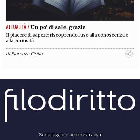
EXTRA
CODICI
RUBRICHE
LIBRI
PROCEEDINGS
PUBBLICITÀ
CONTATTI
ATTUALITÀ /
Un po’ di sale, grazie
SOCIAL MEDIA
Il piacere di sapere: riscoprendo l'uso alla conoscenza e
alla curiosità
di
Fiorenza Cirillo
Sede legale e amministrativa