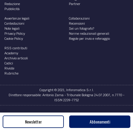
Redazione
Partner
Pubblicità
Avvertenze legali
Collaborazioni
Contestazioni
Recensioni
Note legali
Sei un fotografo?
Privacy Policy
Norme redazionali generali
Cookie Policy
Regole per invio e referaggio
RSS contributi
Academy
Archivio articoli
Codici
Riviste
Rubriche
Copyright © 2021, Inforomatica S.r.l.
Direttore responsabile: Antonio Zama - Tribunale Bologna 24.07.2007, n.7770 -
ISSN 2239-7752
Credits
Newsletter
Abbonamenti