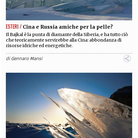
EXTRA
CODICI
RUBRICHE
LIBRI
PROCEEDINGS
PUBBLICITÀ
CONTATTI
ESTERI /
Cina e Russia amiche per la pelle?
SOCIAL MEDIA
Il Bajkal è la punta di diamante della Siberia, e ha tutto ciò
che teoricamente servirebbe alla Cina: abbondanza di
risorse idriche ed energetiche.
di
Gennaro Mansi