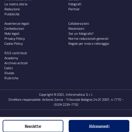
La nostra storia
Fotografi
Redazione
Partner
Pubblicità
Avvertenze legali
Collaborazioni
Contestazioni
Recensioni
Note legali
Sei un fotografo?
Privacy Policy
Norme redazionali generali
Cookie Policy
Regole per invio e referaggio
RSS contributi
Academy
Archivio articoli
Codici
Riviste
Rubriche
Copyright © 2021, Inforomatica S.r.l.
Direttore responsabile: Antonio Zama - Tribunale Bologna 24.07.2007, n.7770 -
ISSN 2239-7752
Credits
Newsletter
Abbonamenti