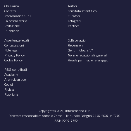
Chi siamo
Autori
Contatti
Comitato scientifico
Inforomatica S.r.l.
Curatori
La nostra storia
Fotografi
Redazione
Partner
Pubblicità
Avvertenze legali
Collaborazioni
Contestazioni
Recensioni
Note legali
Sei un fotografo?
Privacy Policy
Norme redazionali generali
Cookie Policy
Regole per invio e referaggio
RSS contributi
Academy
Archivio articoli
Codici
Riviste
Rubriche
Copyright © 2021, Inforomatica S.r.l.
Direttore responsabile: Antonio Zama - Tribunale Bologna 24.07.2007, n.7770 -
ISSN 2239-7752