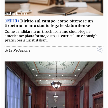
EXTRA
Pubbliredazionale
CODICI
RUBRICHE
LIBRI
PROCEEDINGS
PUBBLICITÀ
CONTATTI
DIRITTO /
Diritto sul campo: come ottenere un
tirocinio in uno studio legale statunitense
SOCIAL MEDIA
Come candidarsi a un tirocinio in uno studio legale
americano: piattaforme, visto J-1, curriculum e consigli
pratici per giuristi italiani
di
La Redazione