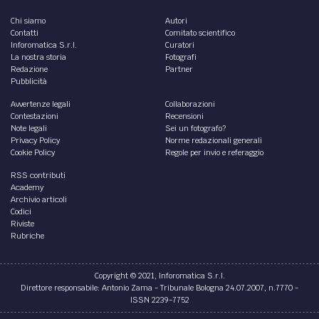
Chi siamo
Autori
Contatti
Comitato scientifico
Inforomatica S.r.l.
Curatori
La nostra storia
Fotografi
Redazione
Partner
Pubblicità
Avvertenze legali
Collaborazioni
Contestazioni
Recensioni
Note legali
Sei un fotografo?
Privacy Policy
Norme redazionali generali
Cookie Policy
Regole per invio e referaggio
RSS contributi
Academy
Archivio articoli
Codici
Riviste
Rubriche
Copyright © 2021, Inforomatica S.r.l.
Direttore responsabile: Antonio Zama - Tribunale Bologna 24.07.2007, n.7770 -
ISSN 2239-7752