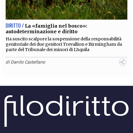
EXTRA
CODICI
RUBRICHE
LIBRI
PROCEEDINGS
PUBBLICITÀ
CONTATTI
DIRITTO /
La «famiglia nel bosco»:
autodeterminazione e diritto
SOCIAL MEDIA
Ha suscito scalpore la sospensione della responsabilità
genitoriale dei due genitori Trevallion e Birmingham da
parte del Tribunale dei minori di L'Aquila
di
Danilo Castellano