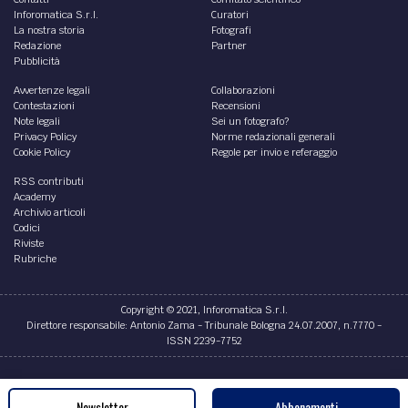
Inforomatica S.r.l.
Curatori
La nostra storia
Fotografi
Redazione
Partner
Pubblicità
Avvertenze legali
Collaborazioni
Contestazioni
Recensioni
Note legali
Sei un fotografo?
Privacy Policy
Norme redazionali generali
Cookie Policy
Regole per invio e referaggio
RSS contributi
Academy
Archivio articoli
Codici
Riviste
Rubriche
Copyright © 2021, Inforomatica S.r.l.
Direttore responsabile: Antonio Zama - Tribunale Bologna 24.07.2007, n.7770 -
ISSN 2239-7752
Credits
Newsletter
Abbonamenti