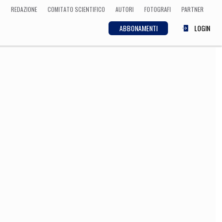
REDAZIONE
COMITATO SCIENTIFICO
AUTORI
FOTOGRAFI
PARTNER
ABBONAMENTI
LOGIN
SCIENZA
ECONOMIA
Matematica, Fisica,
Biologia, Cifrematica,
Medicina
CULTURA
 Cinema, Musica,
Letteratura