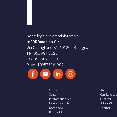
Sede legale e amministrativa
InFOROmatica S.r.l.
Via Castiglione 81, 40124 - Bologna
Tel. 051.98.43.125
Fax 051.98.43.529
P.IVA IT02575961202
Chi siamo
Autori
Contatti
Comitato scie
Inforomatica S.r.l.
Curatori
La nostra storia
Fotografi
Redazione
Partner
Pubblicità