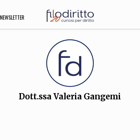
NEWSLETTER
DIRITTO
lità,
o, Esteri
Dott.ssa Valeria Gangemi
SOFIA
INNOVAZIONE
che,
Scienze informatiche,
Arte,
ligione
Architettura, Ingegneria