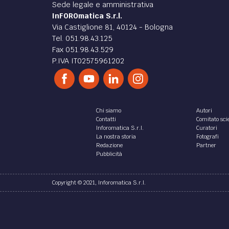
Sede legale e amministrativa
InFOROmatica S.r.l.
Via Castiglione 81, 40124 - Bologna
Tel. 051.98.43.125
Fax 051.98.43.529
P.IVA IT02575961202
Chi siamo
Autori
Contatti
Comitato scie
Inforomatica S.r.l.
Curatori
La nostra storia
Fotografi
Redazione
Partner
Pubblicità
Copyright © 2021, Inforomatica S.r.l.