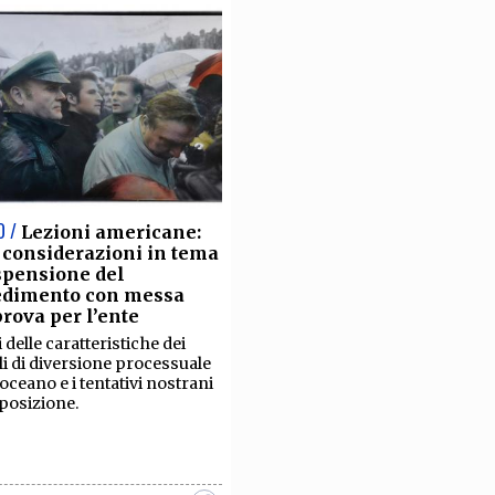
O /
Lezioni americane:
 considerazioni in tema
spensione del
edimento con messa
prova per l’ente
 delle caratteristiche dei
i di diversione processuale
eoceano e i tentativi nostrani
sposizione.