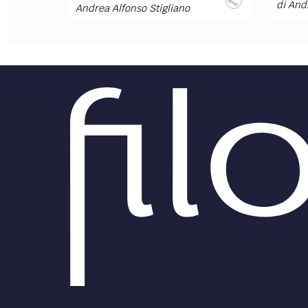
di
Andr
Andrea Alfonso Stigliano