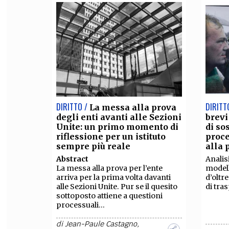
DIRITTO /
DIRITT
La messa alla prova
degli enti avanti alle Sezioni
brevi
Unite: un primo momento di
di so
riflessione per un istituto
proc
sempre più reale
alla 
Abstract
Analisi
La messa alla prova per l’ente
modell
arriva per la prima volta davanti
d’oltr
alle Sezioni Unite. Pur se il quesito
di tra
sottoposto attiene a questioni
processuali...
di
Jean-Paule Castagno
,