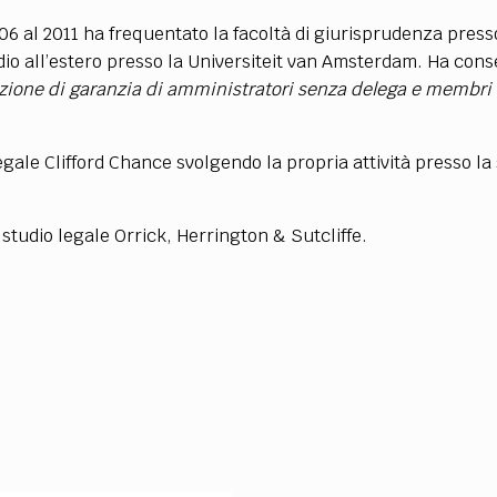
TEAM
06 al 2011 ha frequentato la facoltà di giurisprudenza pres
AZIONE
COMITATO SCIENTIFICO
AUTORI
CURATORI
FOTOGRAFI
PARTNER
C
dio all’estero presso la Universiteit van Amsterdam. Ha con
izione di garanzia di amministratori senza delega e membri d
EXTRA
CODICI
RUBRICHE
LIBRI
PROCEEDINGS
PUBBLICITÀ
CONTATTI
egale Clifford Chance svolgendo la propria attività presso la 
SOCIAL MEDIA
studio legale Orrick, Herrington & Sutcliffe.