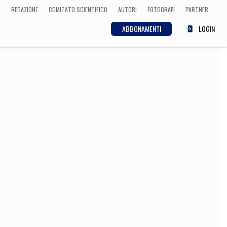
REDAZIONE
COMITATO SCIENTIFICO
AUTORI
FOTOGRAFI
PARTNER
ABBONAMENTI
LOGIN
SCIENZA
ECONOMIA
Matematica, Fisica,
Biologia, Cifrematica,
Medicina
CULTURA
 Cinema, Musica,
Letteratura