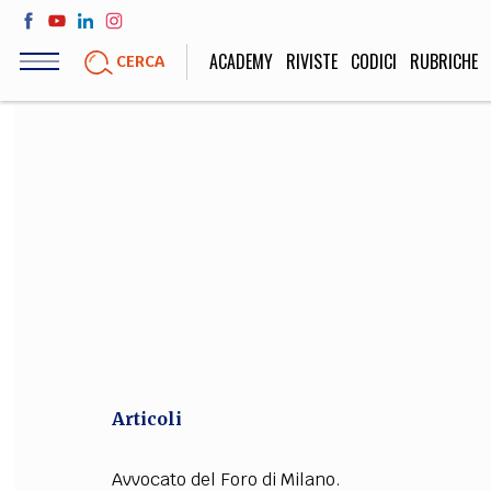
Salta
al
ACADEMY
RIVISTE
CODICI
RUBRICHE
CERCA
contenuto
principale
LIFE STYLE
SOCIETÀ
Sport, Cucina, Viaggi,
Politica, Attua
Moda
Educazione, Lavor
STORIA E FILO
Scienze stori
umanistiche, Re
Articoli
Avvocato del Foro di Milano.