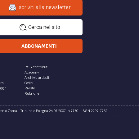
Iscriviti alla newsletter
Cerca nel sito
ABBONAMENTI
RSS contributi
Academy
Archivio articoli
rali
Codici
aggio
Riviste
Rubriche
ntonio Zama - Tribunale Bologna 24.07.2007, n.7770 - ISSN 2239-7752