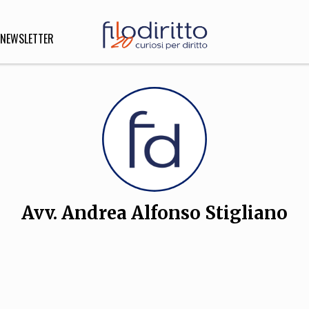
NEWSLETTER
DIRITTO
lità,
o, Esteri
Avv. Andrea Alfonso Stigliano
SOFIA
INNOVAZIONE
che,
Scienze informatiche,
Arte,
ligione
Architettura, Ingegneria