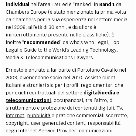
individual
nell’area TMT ed è “ranked” in
Band 1
da
EXTRA
Chambers Europe (è stato menzionato la prima volta
CODICI
RUBRICHE
LIBRI
PROCEEDINGS
PUBBLICITÀ
CONTATTI
da Chambers per la sua esperienza nel settore media
nel 2008, all’età di 30 anni, e da allora è
SOCIAL MEDIA
ininterrottamente presente nelle classifiche). È
inoltre “
recommended
” da Who’s Who Legal, Top
Legal e Guide to the World’s Leading Technology,
Media & Telecommunications Lawyers.
Ernesto è entrato a far parte di Portolano Cavallo nel
2003, divenendone socio nel 2010. Assiste clienti
italiani e stranieri sia per i profili regolamentari che
per quelli contrattuali del settore
digital/media e
telecomunicazioni
, occupandosi, tra l’altro, di
sfruttamento e protezione dei contenuti digitali,
TV
,
internet
,
pubblicità
e pratiche commerciali scorrette,
copyright, user generated content, responsabilità
degli Internet Service Provider, comunicazioni