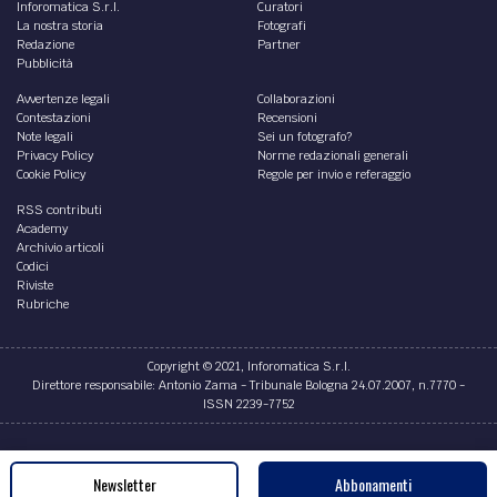
Inforomatica S.r.l.
Curatori
La nostra storia
Fotografi
Redazione
Partner
Pubblicità
Avvertenze legali
Collaborazioni
Contestazioni
Recensioni
Note legali
Sei un fotografo?
Privacy Policy
Norme redazionali generali
Cookie Policy
Regole per invio e referaggio
RSS contributi
Academy
Archivio articoli
Codici
Riviste
Rubriche
Copyright © 2021, Inforomatica S.r.l.
Direttore responsabile: Antonio Zama - Tribunale Bologna 24.07.2007, n.7770 -
ISSN 2239-7752
Credits
Newsletter
Abbonamenti