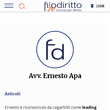
Salta
LOGIN
al
contenuto
DIRITTO
principale
ECONOMIA
SOCIETÀ
MEDICINA
SCIENZA
STORIA E FILOSOFIA
INNOVAZIONE
ALTRO
Avv. Ernesto Apa
TEAM
Articoli
FILODIRITTO
REDAZIONE
COMITATO SCIENTIFICO
AUTORI
CURATORI
FOTOGRAFI
PARTNER
COLLABORA CON NOI
Ernesto è riconosciuto da Legal500 come
leading